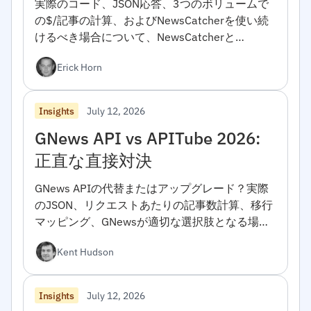
実際のコード、JSON応答、3つのボリュームで
の$/記事の計算、およびNewsCatcherを使い続
けるべき場合について、NewsCatcherと
APITubeを比較します。開発者向け。</h4>
Erick Horn
<h2></h2>
July 12, 2026
Insights
GNews API vs APITube 2026:
正直な直接対決
GNews APIの代替またはアップグレード？実際
のJSON、リクエストあたりの記事数計算、移行
マッピング、GNewsが適切な選択肢となる場合
との直接比較。
Kent Hudson
July 12, 2026
Insights