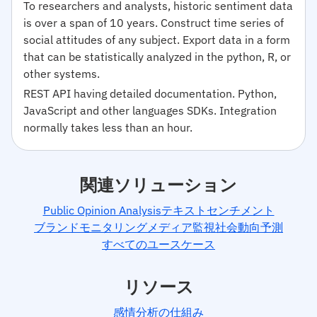
To researchers and analysts, historic sentiment data
is over a span of 10 years. Construct time series of
social attitudes of any subject. Export data in a form
that can be statistically analyzed in the python, R, or
other systems.
REST API having detailed documentation. Python,
JavaScript and other languages SDKs. Integration
normally takes less than an hour.
関連ソリューション
Public Opinion Analysis
テキストセンチメント
ブランドモニタリング
メディア監視
社会動向予測
すべてのユースケース
リソース
感情分析の仕組み