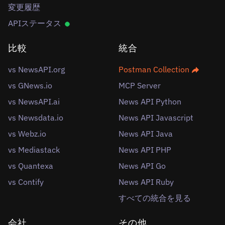
変更履歴
APIステータス
比較
統合
vs NewsAPI.org
Postman Collection
vs GNews.io
MCP Server
vs NewsAPI.ai
News API Python
vs Newsdata.io
News API Javascript
vs Webz.io
News API Java
vs Mediastack
News API PHP
vs Quantexa
News API Go
vs Contify
News API Ruby
すべての統合を見る
会社
その他