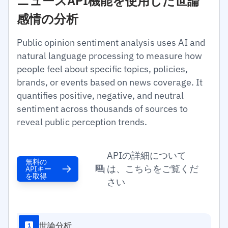
ニュースAPI機能を使用した世論
感情の分析
Public opinion sentiment analysis uses AI and
natural language processing to measure how
people feel about specific topics, policies,
brands, or events based on news coverage. It
quantifies positive, negative, and neutral
sentiment across thousands of sources to
reveal public perception trends.
APIの詳細について
無料の
は、こちらをご覧くだ
APIキー
を取得
さい
世論分析
1