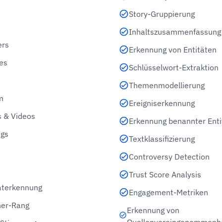
Story-Gruppierung
Inhaltszusammenfassung
ers
Erkennung von Entitäten
es
Schlüsselwort-Extraktion
Themenmodellierung
m
Ereigniserkennung
 & Videos
Erkennung benannter Enti
gs
Textklassifizierung
Controversy Detection
Trust Score Analysis
aterkennung
Engagement-Metriken
her-Rang
Erkennung von