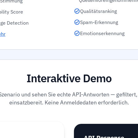
Quellenvoreingenommenh
l Stimmung
Qualitätsranking
ility Score
Spam-Erkennung
ge Detection
Emotionserkennung
ehr
Interaktive Demo
Szenario und sehen Sie echte API-Antworten — gefiltert, 
einsatzbereit. Keine Anmeldedaten erforderlich.
API Response