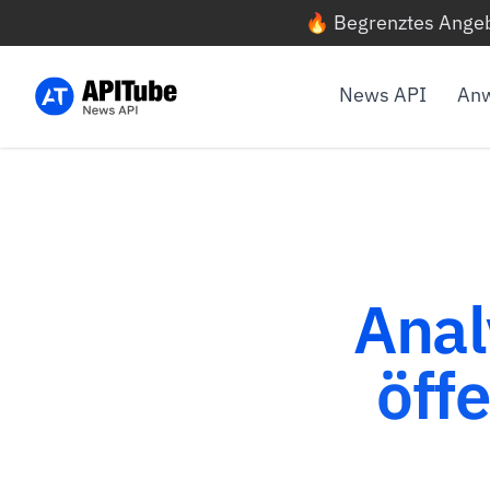
🔥 Begrenztes Angeb
News API
Anw
Anal
öff