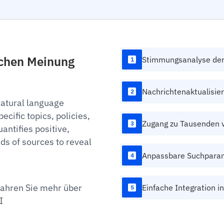
ichen Meinung
Stimmungsanalyse der 
1
Nachrichtenaktualisier
2
natural language
cific topics, policies,
Zugang zu Tausenden 
3
antifies positive,
ds of sources to reveal
Anpassbare Suchpara
4
fahren Sie mehr über
Einfache Integration 
5
I