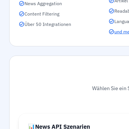
Artike
News Aggregation
Readab
Content Filtering
Langua
Über 50 Integrationen
und m
Wählen Sie ein 
📊
News API Szenarien