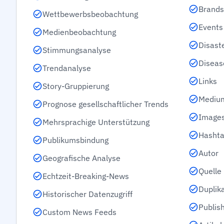
Brands
Wettbewerbsbeobachtung
Events
Medienbeobachtung
Disast
Stimmungsanalyse
Diseas
Trendanalyse
Links
Story-Gruppierung
Mediu
Prognose gesellschaftlicher Trends
Images
Mehrsprachige Unterstützung
Hashta
Publikumsbindung
Autor
Geografische Analyse
Quelle
Echtzeit-Breaking-News
Duplik
Historischer Datenzugriff
Publis
Custom News Feeds