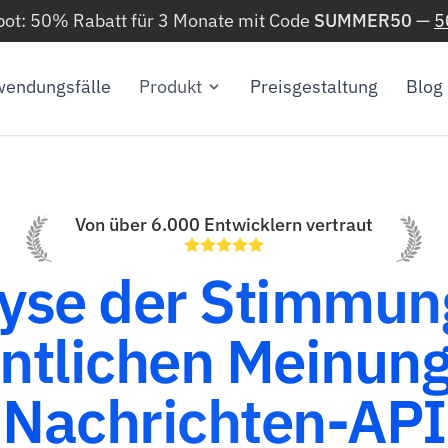
ot: 50% Rabatt für 3 Monate mit Code
SUMMER50
—
5
endungsfälle
Produkt
Preisgestaltung
Blog
Von über 6.000 Entwicklern vertraut
yse der Stimmun
entlichen Meinun
Nachrichten-API