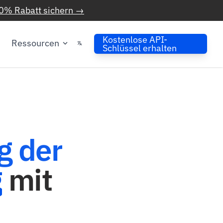
0% Rabatt sichern →
Kostenlose API-
Ressourcen
Schlüssel erhalten
g der
g
mit