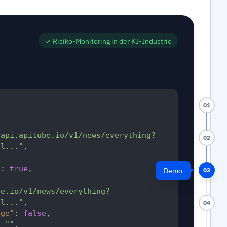
✓
Risiko-Monitoring in der KI-Industrie
01
/api.apitube.io/v1/news/everything?
02
el..."
,
"
:
true
,
Demo
03
be.io/v1/news/everything?
el..."
,
04
age"
:
false
,
:
""
,