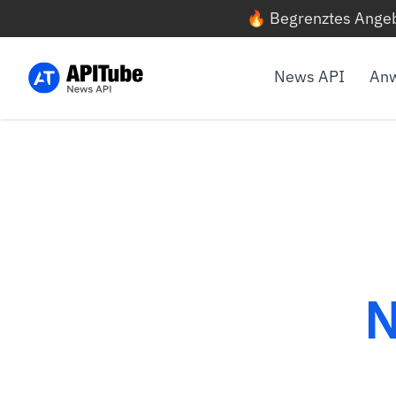
🔥 Begrenztes Angeb
News API
Anw
N