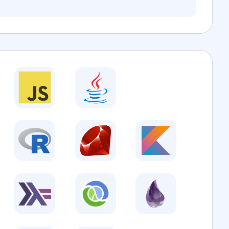
"
:
[
33
,
"national government"
,
:
1
,
my"
:
"iptc_mediatopics"
,
:
{
"
:
ube.io/v1/news/category/iptc_mediatopics/medtop:20
19
,
"government"
,
:
1
,
my"
:
"iptc_mediatopics"
,
:
{
"
:
ube.io/v1/news/category/iptc_mediatopics/medtop:20