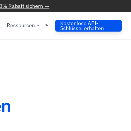
0% Rabatt sichern →
Kostenlose API-
Ressourcen
Schlüssel erhalten
en