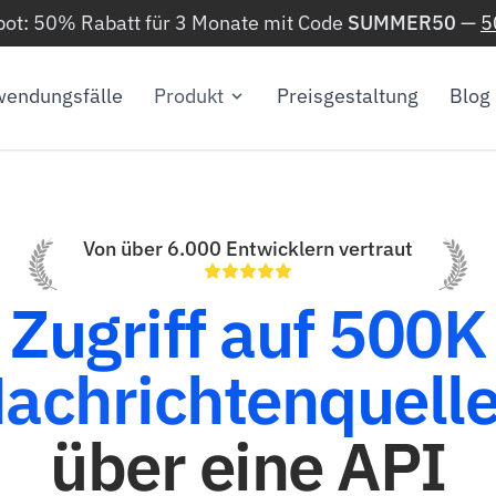
ot: 50% Rabatt für 3 Monate mit Code
SUMMER50
—
5
endungsfälle
Produkt
Preisgestaltung
Blog
Von über 6.000 Entwicklern vertraut
Zugriff auf 500K
achrichtenquell
über eine API