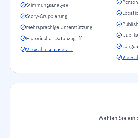
Person
Stimmungsanalyse
Locati
Story-Gruppierung
Publis
Mehrsprachige Unterstützung
Duplik
Historischer Datenzugriff
Langua
View all use cases →
View al
Wählen Sie ein 