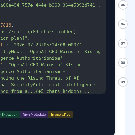
4a00e494-757e-444e-b360-364e5892d741"
,
05
06
87816
,
tps://ra...(+89 chars hidden)...
tion plan]"
,
07
at"
:
"2026-07-28T05:24:08.000Z"
,
aillyNews - OpenAI CEO Warns of Rising 
igence Authoritarianism"
,
08
n"
:
"OpenAI CEO Warns of Rising 
gence Authoritarianism - 
nding the Rising Threat of AI 
09
bal SecurityArtificial intelligence 
oned from a...(+5 chars hidden)...
tion plan]"
,
enAI CEO Warns of Rising Artificial 
ritarianism - RaillyNewsUnderstanding 
Extraction
Rich Metadata
Image URLs
of AI Monopolies and Global 
 intelligence (AI) has transitioned 
ars hidden)...[Upgrade subscription 