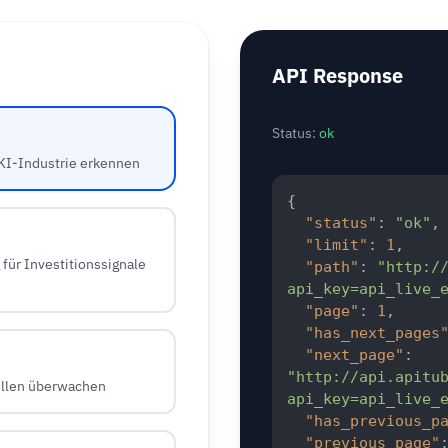
API Response
Status:
ok
 KI-Industrie erkennen
{
"status"
:
"ok"
,
"limit"
:
1
,
für Investitionssignale
"path"
:
"http:/
api_key=api_live_
"page"
:
1
,
"has_next_pages
"next_page"
:
"http://api.apitu
ellen überwachen
api_key=api_live_
"has_previous_p
"previous_page"