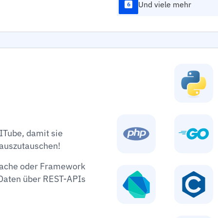
"categories
Und viele mehr
6
{
"id"
:
6
"name"
:
"score"
"taxono
"links"
"self
"https://api.apit
}
}
,
{
"id"
:
6
ITube, damit sie
"name"
:
auszutauschen!
"score"
"taxono
prache oder Framework
"links"
 Daten über REST-APIs
"self
"https://api.apit
}
}
,