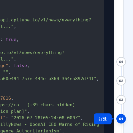
/api.apitube.io/v1/news/everything?
el..."
,
"
:
true
,
be.io/v1/news/everything?
el..."
,
01
age"
:
false
,
:
""
,
4a00e494-757e-444e-b360-364e5892d741"
,
02
87816
,
03
tps://ra...(+89 chars hidden)...
tion plan]"
,
at"
:
"2026-07-28T05:24:08.000Z"
,
好处
04
aillyNews - OpenAI CEO Warns of Rising 
igence Authoritarianism"
,