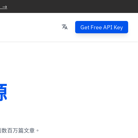
 →
Get Free API Key
源
到数百万篇文章。