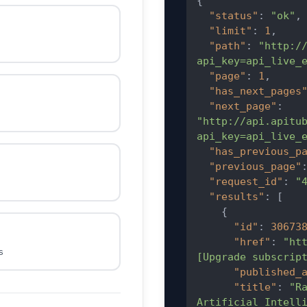
{
"status"
:
"ok"
,
"limit"
:
1
,
"path"
:
"http:/
api_key=api_live_
"page"
:
1
,
"has_next_pages
"next_page"
:
"http://api.apitu
api_key=api_live_
"has_previous_p
"previous_page"
"request_id"
:
"
"results"
:
[
{
"id"
:
30673
"href"
:
"ht
s
[Upgrade subscrip
"published_
"title"
:
"R
Artificial Intell