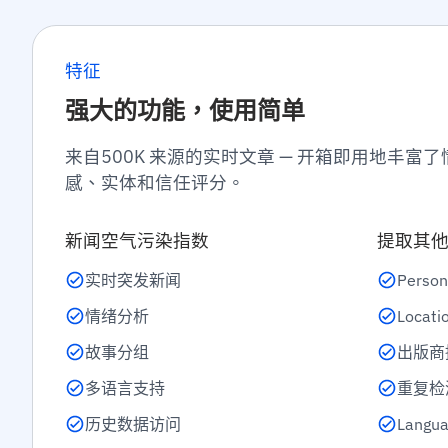
特征
强大的功能，使用简单
来自500K 来源的实时文章 — 开箱即用地丰富了
感、实体和信任评分。
新闻空气污染指数
提取其
实时突发新闻
Person
情绪分析
Locati
故事分组
出版商
多语言支持
重复检
历史数据访问
Langua