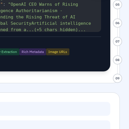
n"
:
"OpenAI CEO Warns of Rising 
05
gence Authoritarianism - 
nding the Rising Threat of AI 
bal SecurityArtificial intelligence 
06
oned from a...(+5 chars hidden)...
tion plan]"
,
07
enAI CEO Warns of Rising Artificial 
ritarianism - RaillyNewsUnderstanding 
Extraction
Rich Metadata
Image URLs
of AI Monopolies and Global 
08
 intelligence (AI) has transitioned 
ars hidden)...[Upgrade subscription 
09
:
"<div><figure><a target=\"_blank\" 
 Warns of Rising Artificial 
ritarianism\" 
illynews.com/2026/07/openai-ceo-warns-
al-intelligence-auth...(+13830 chars 
e subscription plan]"
,
"en"
,
ns"
:
{