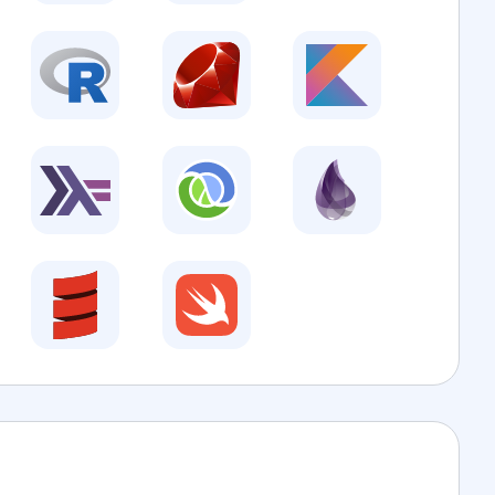
19
,
"government"
,
:
1
,
my"
:
"iptc_mediatopics"
,
:
{
"
:
ube.io/v1/news/category/iptc_mediatopics/medtop:20
02
,
"politics and government"
,
:
1
,
my"
:
"iptc_mediatopics"
,
:
{
"
:
ube.io/v1/news/category/iptc_mediatopics/medtop:11