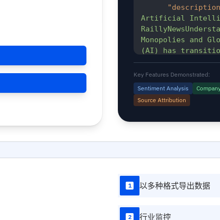
"descriptio
Artificial Intelli
RaillyNewsUndersta
Monopolies and Glo
(AI) has transiti
[Upgrade subscrip
"body"
:
"Op
Key Features Demonstrated:
Intelligence Autho
Sentiment Analysis
Company 
the Rising Threat 
Source Attribution
SecurityArtificial
from a...(+6001 ch
plan]"
,
"body_html"
title=\"OpenAI CEO
Intelligence Autho
href=\"https://ra
of-rising-artifici
以多种格式导出数据
1
hidden)...[Upgrad
"language"
:
"translatio
行业监控
2