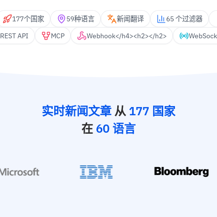
177个国家
59种语言
新闻翻译
65 个过滤器
REST API
MCP
Webhook</h4><h2></h2>
WebSock
实时新闻文章
从
177 国家
在
60 语言