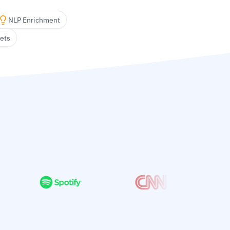
NLP Enrichment
ets