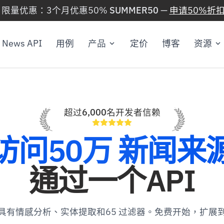
 限量优惠：3个月优惠50%
SUMMER50
—
申请50%折扣
News API
用例
产品
定价
博客
资源
超过6,000名开发者信赖
访问50万 新闻来
通过一个API
具有情感分析、实体提取和65 过滤器。免费开始，扩展