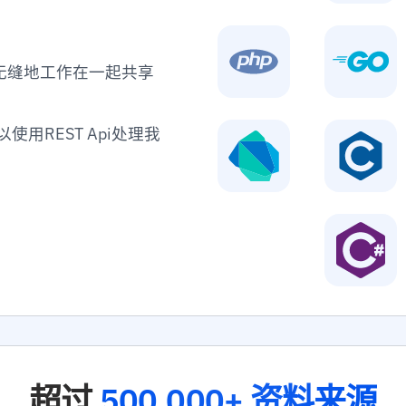
}
,
{
"id"
:
6
们无缝地工作在一起共享
"name"
:
"score"
"taxono
用REST Api处理我
"links"
"self
"https://api.apit
}
}
,
{
"id"
:
6
"name"
:
"score"
"taxono
"links"
"self
"https://api.apit
超过
500,000+ 资料来源
}