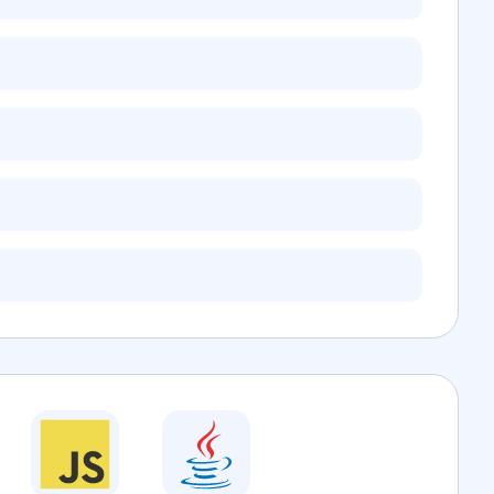
:
null
,
ption"
:
null
l
,
"
ttps://i0...(+157 chars hidden)...
tion plan]"
,
"
:
[
33
,
"national government"
,
:
1
,
my"
:
"iptc_mediatopics"
,
:
{
"
:
ube.io/v1/news/category/iptc_mediatopics/medtop:20