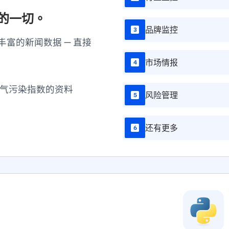
"en"
:
{
的一切。
"title"
"descri
品牌监控
3
}
富的新闻数据 — 直接
}
,
"author"
:
{
市场情报
4
"id"
:
nul
"name"
:
"
气污染指数的资料
}
,
风险管理
5
"image"
:
"h
[Upgrade subscrip
还有更多
"categories
6
{
"id"
:
6
"name"
:
"score"
"taxono
"links"
"self
"https://api.apit
}