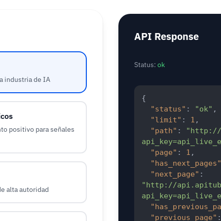
API Response
Status:
ok
a industria de IA
{
"status"
:
"ok"
,
icos
"limit"
:
1
,
nto positivo para señales
"path"
:
"http:/
api_key=api_live_
"page"
:
1
,
"has_next_pages
"next_page"
:
"http://api.apitu
e alta autoridad
api_key=api_live_
"has_previous_p
"previous_page"