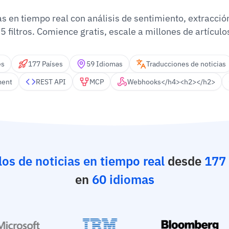
as en tiempo real con análisis de sentimiento, extracció
5 filtros. Comience gratis, escale a millones de artículo
es
177 Países
59 Idiomas
Traducciones de noticias
ment
REST API
MCP
Webhooks</h4><h2></h2>
los de noticias en tiempo real
desde
177 
en
60 idiomas