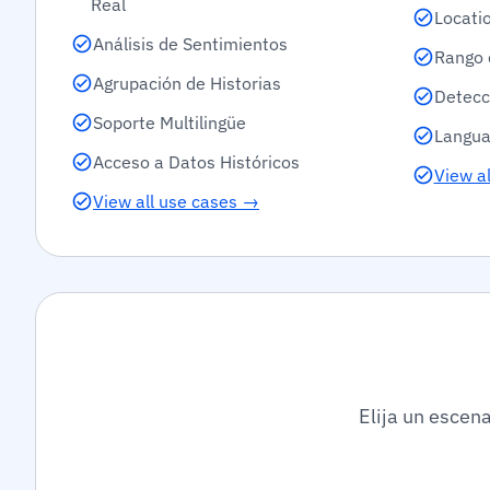
Real
Locati
Análisis de Sentimientos
Rango 
Agrupación de Historias
Detecc
Soporte Multilingüe
Langua
Acceso a Datos Históricos
View al
View all use cases →
Elija un escena