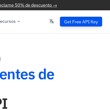
eclame 50% de descuento →
ecursos
Get Free API Key
entes de
PI