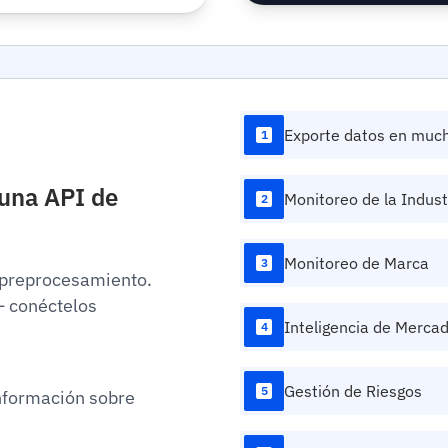
plan]"
,
"body_html"
title=\"OpenAI CEO
Intelligence Autho
href=\"https://ra
of-rising-artifici
Exporte datos en muc
1
hidden)...[Upgrad
"language"
:
"translatio
 una API de
Monitoreo de la Indust
2
"en"
:
{
"title"
"descri
Monitoreo de Marca
3
}
e preprocesamiento.
}
,
— conéctelos
"author"
:
{
Inteligencia de Merca
4
"id"
:
nul
"name"
:
"
}
,
Gestión de Riesgos
5
nformación sobre
"image"
:
"h
[Upgrade subscrip
"categories