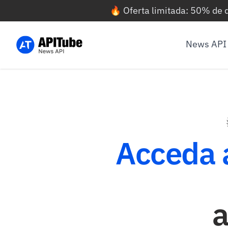
🔥 Oferta limitada: 50% de
News API
Acceda 
a