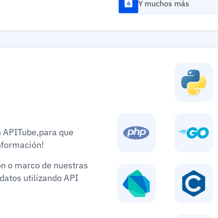
Y muchos más
6
{
"id"
:
6
"name"
:
"score"
"taxono
"links"
"self
"https://api.apit
}
}
,
{
"id"
:
6
n APITube,para que
"name"
:
nformación!
"score"
"taxono
ón o marco de nuestras
"links"
datos utilizando API
"self
"https://api.apit
}
}
,