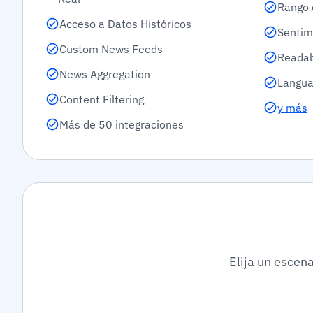
Rango 
Acceso a Datos Históricos
Sentimi
Custom News Feeds
Readab
News Aggregation
Langua
Content Filtering
y más
Más de 50 integraciones
Elija un escena