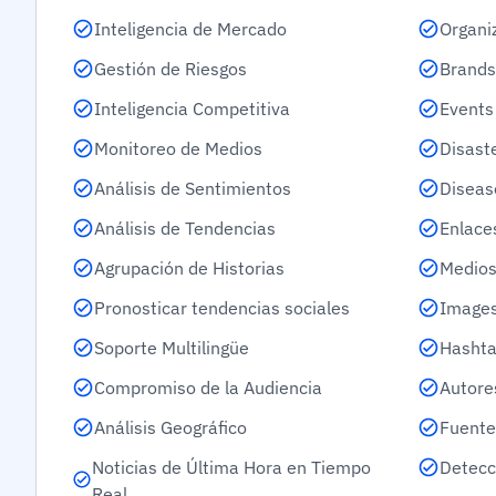
Inteligencia de Mercado
Organi
Gestión de Riesgos
Brands
Inteligencia Competitiva
Events
Monitoreo de Medios
Disast
Análisis de Sentimientos
Diseas
Análisis de Tendencias
Enlace
Agrupación de Historias
Medios
Pronosticar tendencias sociales
Images
Soporte Multilingüe
Hashta
Compromiso de la Audiencia
Autore
Análisis Geográfico
Fuente
Noticias de Última Hora en Tiempo
Detecc
Real