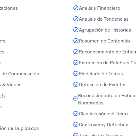
zaciones
Análisis Financiero
Análisis de Tendencias
Agrupación de Historias
ers
Resumen de Contenido
es
Reconocimiento de Entid
s
Extracción de Palabras Cl
 de Comunicación
Modelado de Temas
 & Videos
Detección de Eventos
gs
Reconocimiento de Entid
Nombradas
s
Clasificación del Texto
Controversy Detection
ión de Duplicados
Trust Score Analysis