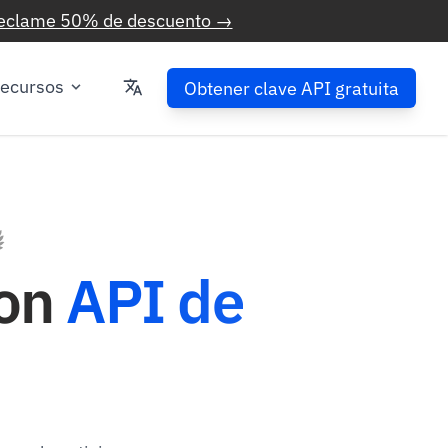
eclame 50% de descuento →
ecursos
Obtener clave API gratuita
on
API de