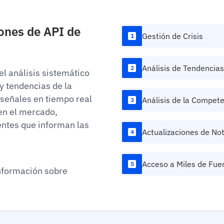
ones de API de
Gestión de Crisis
1
Análisis de Tendencia
2
el análisis sistemático
 tendencias de la
 señales en tiempo real
Análisis de la Compet
3
en el mercado,
entes que informan las
Actualizaciones de No
4
Acceso a Miles de Fue
5
nformación sobre