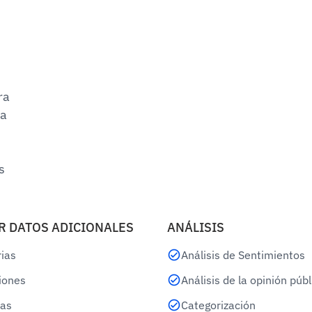
ra
 a
s
R DATOS ADICIONALES
ANÁLISIS
rias
Análisis de Sentimientos
iones
Análisis de la opinión públ
as
Categorización