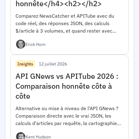
honnête</h4><h2></h2>
Comparez NewsCatcher et APITube avec du
code réel, des réponses JSON, des calculs
$/article à 3 volumes, et quand rester avec
NewsCatcher. Pour les développeurs.</h4>
Erick Horn
<h2></h2>
12 juillet 2026
Insights
API GNews vs APITube 2026 :
Comparaison honnête côte à
côte
Alternative ou mise à niveau de l'API GNews ?
Comparaison directe avec le vrai JSON, les
calculs d'articles par requête, la cartographie
de migration et quand GNews est le bon choix.
Kent Hudson