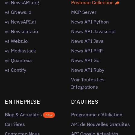
vs NewsAPI.org
Postman Collection
vs GNews.io
MCP Server
vs NewsAPI.ai
News API Python
vs Newsdata.io
News API Javascript
vs Webz.io
News API Java
vs Mediastack
News API PHP
vs Quantexa
News API Go
vs Contify
News API Ruby
Voir Toutes Les
Intégrations
ENTREPRISE
D'AUTRES
Blog & Actualités
Programme d'Affiliation
new
Carrières
API de Nouvelles Gratuites
Contactez-Nous
API Google Actualités