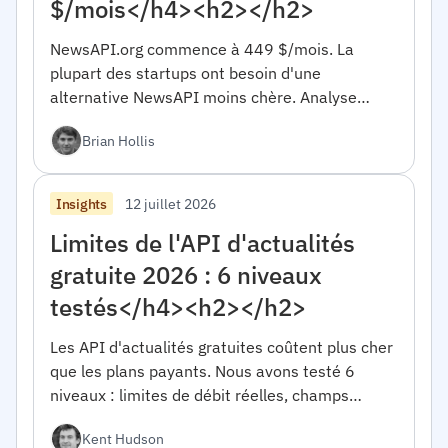
$/mois</h4><h2></h2>
NewsAPI.org commence à 449 $/mois. La
plupart des startups ont besoin d'une
alternative NewsAPI moins chère. Analyse
réelle des coûts, cadre décisionnel, code de
Brian Hollis
migration en 10 minutes.</h4><h2></h2>
12 juillet 2026
Insights
Limites de l'API d'actualités
gratuite 2026 : 6 niveaux
testés</h4><h2></h2>
Les API d'actualités gratuites coûtent plus cher
que les plans payants. Nous avons testé 6
niveaux : limites de débit réelles, champs
manquants, restrictions commerciales. Cadre
Kent Hudson
décisionnel à l'intérieur.