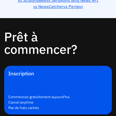
vs ScrapingBee
vs SerpApi
vs Bing News API
vs NewsCatcher
vs Perigon
Prêt à
commencer?
Inscription
Commencez gratuitement aujourd'hui
Cancel anytime
Pas de frais cachés