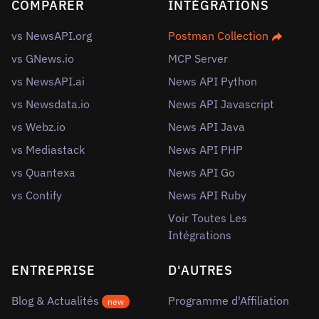
COMPARER
INTÉGRATIONS
vs NewsAPI.org
Postman Collection
vs GNews.io
MCP Server
vs NewsAPI.ai
News API Python
vs Newsdata.io
News API Javascript
vs Webz.io
News API Java
vs Mediastack
News API PHP
vs Quantexa
News API Go
vs Contify
News API Ruby
Voir Toutes Les
Intégrations
ENTREPRISE
D'AUTRES
Blog & Actualités
Programme d'Affiliation
new