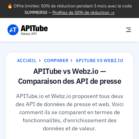
🔥 Offre limitée: 50% de réduction pendant 3 mois avec le code
SUMMER50
—
Profitez de 50% de réduction →
ACCUEIL
COMPARER
APITUBE VS WEBZ.IO
APITube vs Webz.io —
Comparaison des API de presse
APITube.io et Webz.io proposent tous deux
des API de données de presse et web. Voici
comment ils se comparent en termes de
fonctionnalités, d'enrichissement des
données et de valeur.