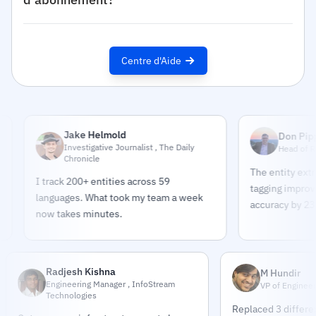
Centre d'Aide
Jake Helmold
Don Pippert
Investigative Journalist , The Daily
Head of Research 
Chronicle
The entity extraction
I track 200+ entities across 59
tagging improved our 
languages. What took my team a week
accuracy by 23%.
now takes minutes.
Radjesh Kishna
M Hundir
Engineering Manager , InfoStream
VP of Engineer
Technologies
Replaced 3 differe