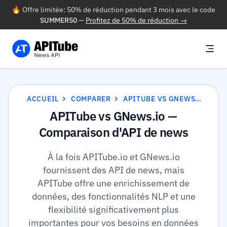
🔥 Offre limitée: 50% de réduction pendant 3 mois avec le code
SUMMER50
—
Profitez de 50% de réduction →
ACCUEIL
COMPARER
APITUBE VS GNEWS.IO
APITube vs GNews.io —
Comparaison d'API de news
À la fois APITube.io et GNews.io
fournissent des API de news, mais
APITube offre une enrichissement de
données, des fonctionnalités NLP et une
flexibilité significativement plus
importantes pour vos besoins en données