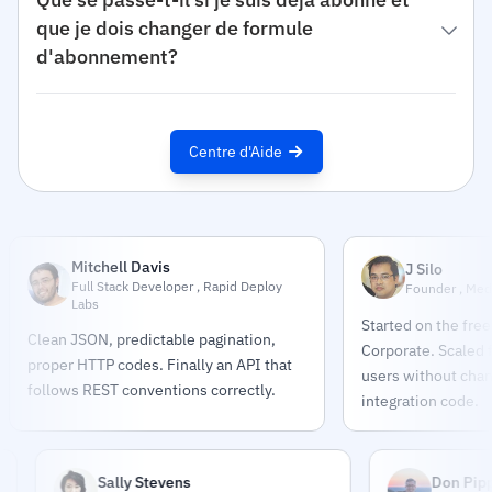
que je dois changer de formule
d'abonnement?
Centre d'Aide
Mitchell Davis
J Silo
Full Stack Developer , Rapid Deploy
Founder , Med
Labs
Started on the free
Clean JSON, predictable pagination,
Corporate. Scaled
proper HTTP codes. Finally an API that
users without chang
follows REST conventions correctly.
integration code.
Sally Stevens
Don Pippert