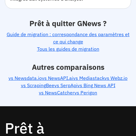
Prêt à quitter GNews ?
Guide de migration : correspondance des paramètres et
ce qui change
Tous les guides de migration
Autres comparaisons
vs Newsdata.io
vs NewsAPI.ai
vs Mediastack
vs Webz.io
vs ScrapingBee
vs SerpApi
vs Bing News API
vs NewsCatcher
vs Perigon
Prêt à