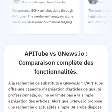
Product Manager , NewsFlow Inc.
Head of Research 
We process 50K+ articles daily through
The entity extraction 
APITube. The sentiment analysis alone
tagging improved our t
saved us $40K/year on manual tagging.
accuracy by 23%.
APITube vs GNews.io :
Comparaison complète des
fonctionnalités.
À la recherche de substituts à GNews.io ? L'API Tube
offre une capacité d'agrégation d'articles de qualité
professionnelle, qui ne se limite pas à la simple
agrégation des articles. Alors que GNews.io propose
une recherche d'actualités simple, APITube dispose