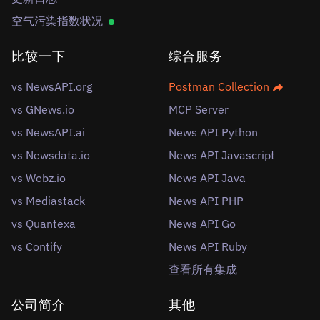
空气污染指数状况
比较一下
综合服务
vs NewsAPI.org
Postman Collection
vs GNews.io
MCP Server
vs NewsAPI.ai
News API Python
vs Newsdata.io
News API Javascript
vs Webz.io
News API Java
vs Mediastack
News API PHP
vs Quantexa
News API Go
vs Contify
News API Ruby
查看所有集成
公司简介
其他