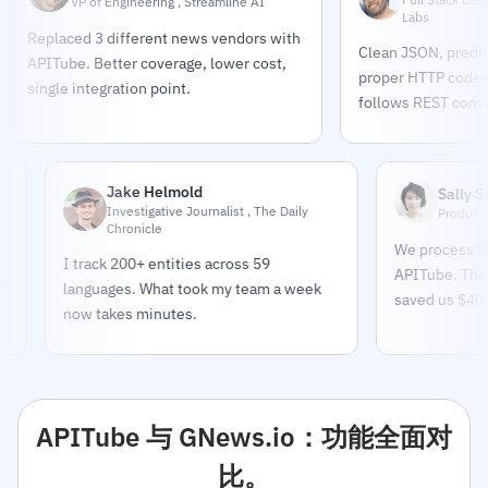
VP of Engineering , Streamline AI
Labs
Replaced 3 different news vendors with
Clean JSON, predic
APITube. Better coverage, lower cost,
proper HTTP codes.
single integration point.
follows REST conve
Jake Helmold
Sally Steven
Investigative Journalist , The Daily
Product Manage
Chronicle
We process 50K+ art
I track 200+ entities across 59
APITube. The senti
languages. What took my team a week
saved us $40K/year
now takes minutes.
APITube 与 GNews.io：功能全面对
比。