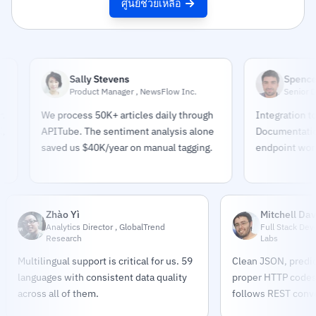
ศูนย์ช่วยเหลือ
Sally Stevens
Spencer Chas
Product Manager , NewsFlow Inc.
Senior Developer
We process 50K+ articles daily through
Integration took 4 ho
APITube. The sentiment analysis alone
Documentation is exc
saved us $40K/year on manual tagging.
endpoint works exact
Zhào Yì
Mitchell Dav
Analytics Director , GlobalTrend
Full Stack Dev
Research
Labs
Multilingual support is critical for us. 59
Clean JSON, predic
languages with consistent data quality
proper HTTP codes.
across all of them.
follows REST conve