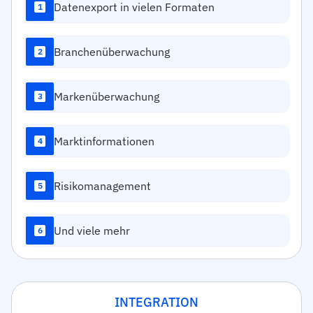
Datenexport in vielen Formaten
1
Branchenüberwachung
2
Markenüberwachung
3
Marktinformationen
4
Risikomanagement
5
Und viele mehr
6
INTEGRATION