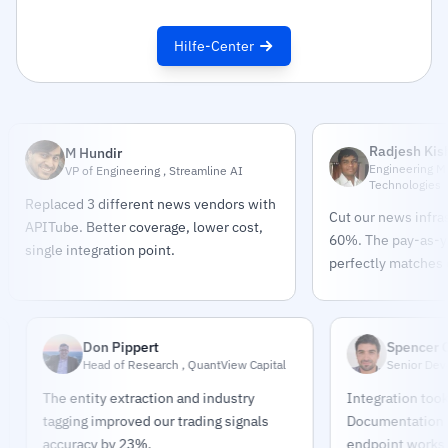
Hilfe-Center
Radjesh Kis
M Hundir
Engineering M
VP of Engineering , Streamline AI
Technologies
Replaced 3 different news vendors with
Cut our news infra
APITube. Better coverage, lower cost,
60%. The pay-as-
single integration point.
perfectly matches o
Don Pippert
Spencer Chasm
Head of Research , QuantView Capital
Senior Developer ,
The entity extraction and industry
Integration took 4 hou
tagging improved our trading signals
Documentation is exce
accuracy by 23%.
endpoint works exactly