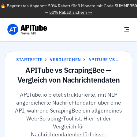
🔥 Begrenztes Angebot: 50% Rabatt für 3 Monate mit Code
SUMMER50
—
50% Rabatt sichern →
STARTSEITE
VERGLEICHEN
APITUBE VS SCRAPINGBEE
APITube vs ScrapingBee —
Vergleich von Nachrichtendaten
APITube.io bietet strukturierte, mit NLP
angereicherte Nachrichtendaten über eine
API, während ScrapingBee ein allgemeines
Web-Scraping-Tool ist. Hier ist der
Vergleich für
Nachrichtendatenbedürfnisse.