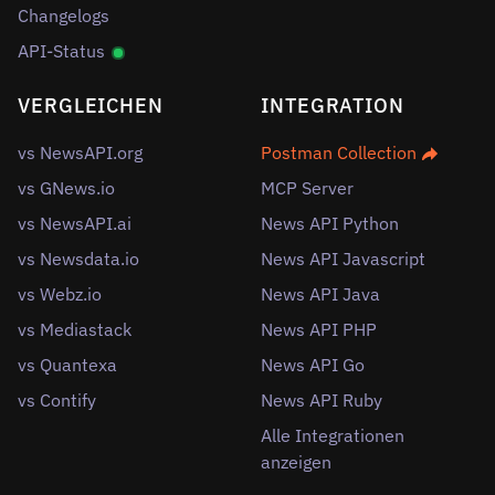
Changelogs
API-Status
VERGLEICHEN
INTEGRATION
vs NewsAPI.org
Postman Collection
vs GNews.io
MCP Server
vs NewsAPI.ai
News API Python
vs Newsdata.io
News API Javascript
vs Webz.io
News API Java
vs Mediastack
News API PHP
vs Quantexa
News API Go
vs Contify
News API Ruby
Alle Integrationen
anzeigen