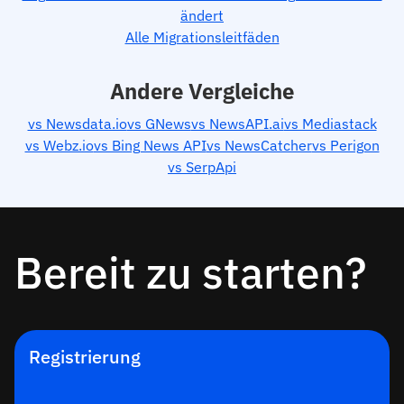
ändert
Alle Migrationsleitfäden
Andere Vergleiche
vs Newsdata.io
vs GNews
vs NewsAPI.ai
vs Mediastack
vs Webz.io
vs Bing News API
vs NewsCatcher
vs Perigon
vs SerpApi
Bereit zu starten?
Registrierung