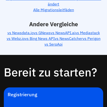
ändert
Alle Migrationsleitfäden
Andere Vergleiche
vs Newsdata.io
vs GNews
vs NewsAPI.ai
vs Mediastack
vs Webz.io
vs Bing News API
vs NewsCatcher
vs Perigon
vs SerpApi
Bereit zu starten?
Registrierung