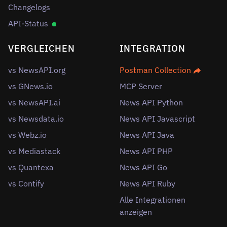
Changelogs
API-Status
VERGLEICHEN
INTEGRATION
vs NewsAPI.org
Postman Collection
vs GNews.io
MCP Server
vs NewsAPI.ai
News API Python
vs Newsdata.io
News API Javascript
vs Webz.io
News API Java
vs Mediastack
News API PHP
vs Quantexa
News API Go
vs Contify
News API Ruby
Alle Integrationen
anzeigen