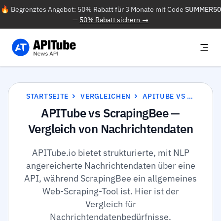
🔥 Begrenztes Angebot: 50% Rabatt für 3 Monate mit Code
SUMMER50
—
50% Rabatt sichern →
STARTSEITE
VERGLEICHEN
APITUBE VS SCRAPINGBEE
APITube vs ScrapingBee —
Vergleich von Nachrichtendaten
APITube.io bietet strukturierte, mit NLP
angereicherte Nachrichtendaten über eine
API, während ScrapingBee ein allgemeines
Web-Scraping-Tool ist. Hier ist der
Vergleich für
Nachrichtendatenbedürfnisse.