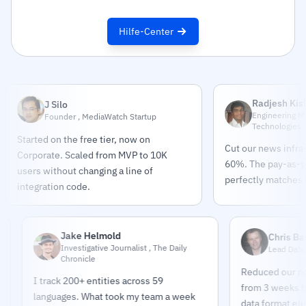
Hilfe-Center
Radjesh Kis
J Silo
Engineering M
Founder , MediaWatch Startup
Technologies
Started on the free tier, now on
Cut our news infra
Corporate. Scaled from MVP to 10K
60%. The pay-as-
users without changing a line of
perfectly matches o
integration code.
Jake Helmold
Chris Bates
Investigative Journalist , The Daily
Lead Data Enginee
Chronicle
Reduced our news pip
I track 200+ entities across 59
from 3 weeks to 2 day
languages. What took my team a week
data format eliminat