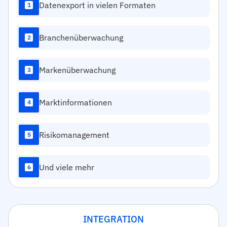
Datenexport in vielen Formaten
1
Branchenüberwachung
2
Markenüberwachung
3
Marktinformationen
4
Risikomanagement
5
Und viele mehr
6
INTEGRATION