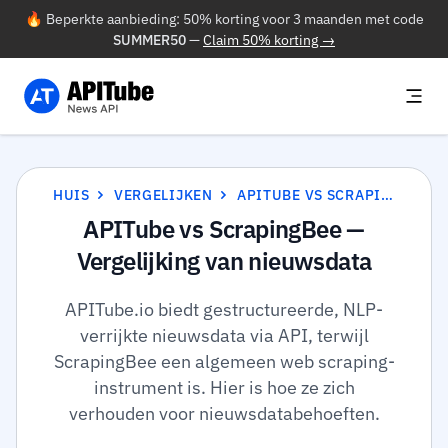
🔥 Beperkte aanbieding: 50% korting voor 3 maanden met code
SUMMER50
—
Claim 50% korting →
HUIS
VERGELIJKEN
APITUBE VS SCRAPINGBEE
APITube vs ScrapingBee —
Vergelijking van nieuwsdata
APITube.io biedt gestructureerde, NLP-
verrijkte nieuwsdata via API, terwijl
ScrapingBee een algemeen web scraping-
instrument is. Hier is hoe ze zich
verhouden voor nieuwsdatabehoeften.