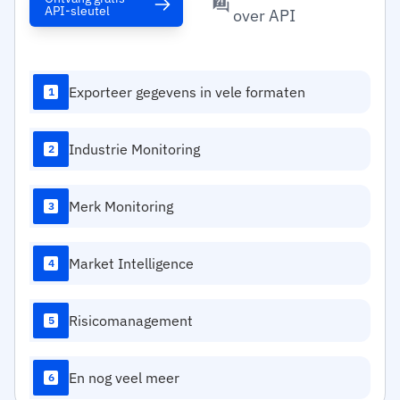
API-sleutel
over API
Exporteer gegevens in vele formaten
1
Industrie Monitoring
2
Merk Monitoring
3
Market Intelligence
4
Risicomanagement
5
En nog veel meer
6