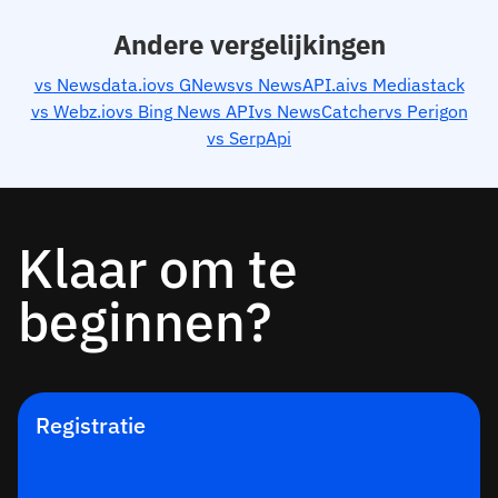
Andere vergelijkingen
vs Newsdata.io
vs GNews
vs NewsAPI.ai
vs Mediastack
vs Webz.io
vs Bing News API
vs NewsCatcher
vs Perigon
vs SerpApi
Klaar om te
beginnen?
Registratie