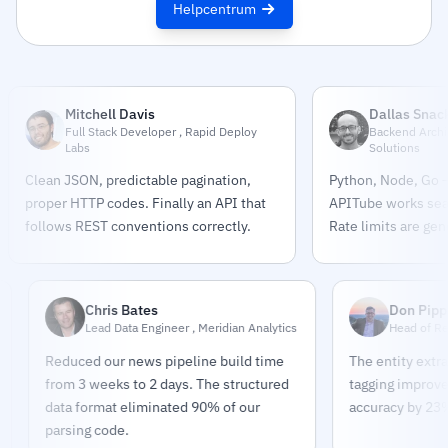
Helpcentrum
Mitchell Davis
Dallas Snac
Full Stack Developer , Rapid Deploy
Backend Archit
Labs
Solutions
Clean JSON, predictable pagination,
Python, Node, Go —
proper HTTP codes. Finally an API that
APITube works sea
follows REST conventions correctly.
Rate limits are gen
Chris Bates
Don Pippert
Lead Data Engineer , Meridian Analytics
Head of Research 
Reduced our news pipeline build time
The entity extraction 
from 3 weeks to 2 days. The structured
tagging improved our t
data format eliminated 90% of our
accuracy by 23%.
parsing code.