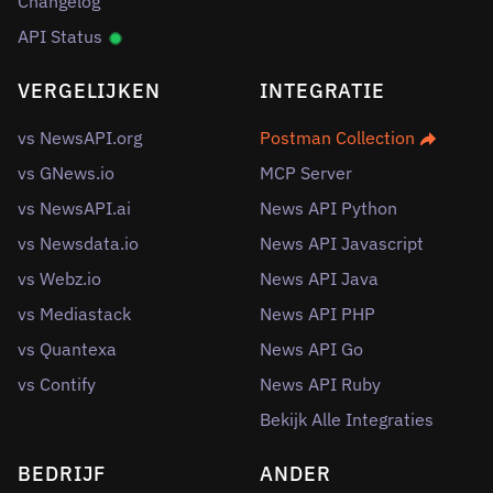
Changelog
API Status
VERGELIJKEN
INTEGRATIE
vs NewsAPI.org
Postman Collection
vs GNews.io
MCP Server
vs NewsAPI.ai
News API Python
vs Newsdata.io
News API Javascript
vs Webz.io
News API Java
vs Mediastack
News API PHP
vs Quantexa
News API Go
vs Contify
News API Ruby
Bekijk Alle Integraties
BEDRIJF
ANDER