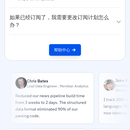
如果已经订阅了，我需要更改订阅计划怎么
办？
帮助中心
Jake Helmold
Chris Bates
Investigative Jou
Lead Data Engineer , Meridian Analytics
Chronicle
Reduced our news pipeline build time
I track 200+ entitie
from 3 weeks to 2 days. The structured
languages. What to
data format eliminated 90% of our
now takes minutes.
parsing code.