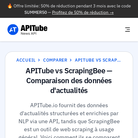
🔥 Offre limitée: 50% de réduction pendant 3 mois avec le code
SUMMER50
—
Profitez de 50% de réduction →
ACCUEIL
COMPARER
APITUBE VS SCRAPINGBEE
APITube vs ScrapingBee —
Comparaison des données
d'actualités
APITube.io fournit des données
d'actualités structurées et enrichies par
NLP via une API, tandis que ScrapingBee
est un outil de web scraping à usage
général. Voici comment ils se comparent