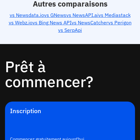
Autres comparaisons
vs Newsdata.io
vs GNews
vs NewsAPI.ai
vs Mediastack
vs Webz.io
vs Bing News API
vs NewsCatcher
vs Perigon
vs SerpApi
Prêt à
commencer?
Inscription
Commencez gratuitement aujourd'hui