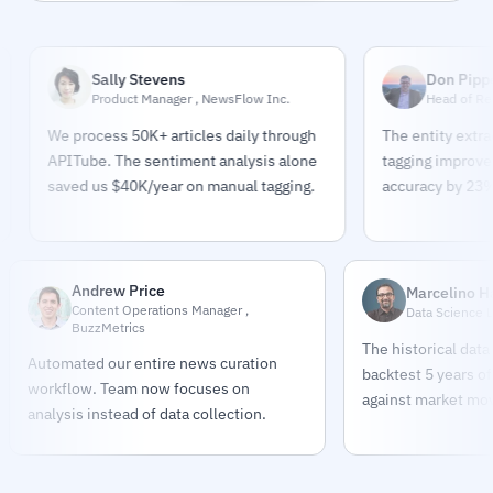
Sally Stevens
Don Pippert
Product Manager , NewsFlow Inc.
Head of Research 
We process 50K+ articles daily through
The entity extraction 
APITube. The sentiment analysis alone
tagging improved our t
saved us $40K/year on manual tagging.
accuracy by 23%.
Andrew Price
Marcelino 
Content Operations Manager ,
Data Science L
BuzzMetrics
The historical data
Automated our entire news curation
backtest 5 years o
workflow. Team now focuses on
against market mo
analysis instead of data collection.