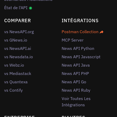
État de l'API
COMPARER
INTÉGRATIONS
vs NewsAPI.org
Postman Collection
vs GNews.io
MCP Server
vs NewsAPI.ai
News API Python
vs Newsdata.io
News API Javascript
vs Webz.io
News API Java
vs Mediastack
News API PHP
vs Quantexa
News API Go
vs Contify
News API Ruby
Voir Toutes Les
Intégrations