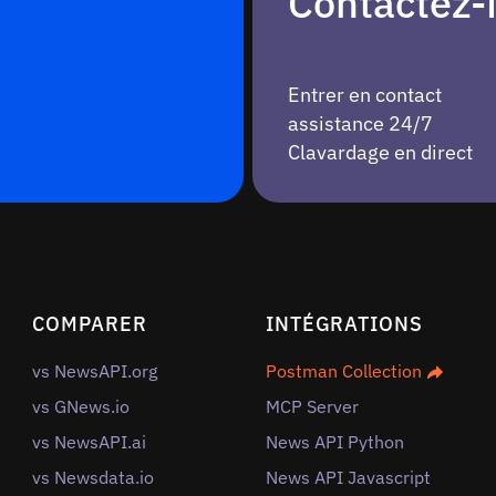
Contactez
Entrer en contact
assistance 24/7
Clavardage en direct
COMPARER
INTÉGRATIONS
vs NewsAPI.org
Postman Collection
vs GNews.io
MCP Server
vs NewsAPI.ai
News API Python
vs Newsdata.io
News API Javascript