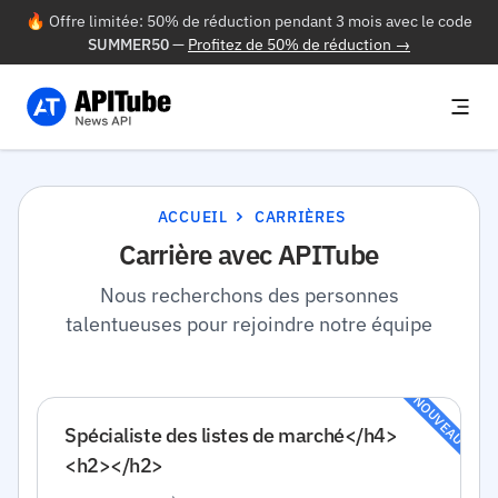
🔥 Offre limitée: 50% de réduction pendant 3 mois avec le code
SUMMER50
—
Profitez de 50% de réduction →
ACCUEIL
CARRIÈRES
Carrière avec APITube
Nous recherchons des personnes
talentueuses pour rejoindre notre équipe
NOUVEAU
Spécialiste des listes de marché</h4>
<h2></h2>