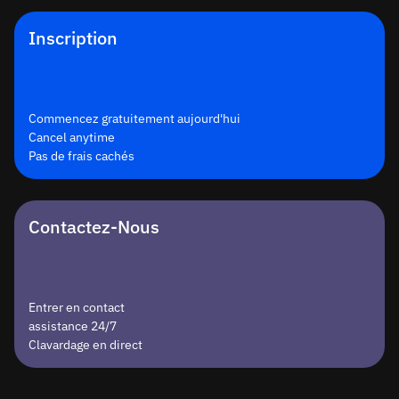
Inscription
Commencez gratuitement aujourd'hui
Cancel anytime
Pas de frais cachés
Contactez-Nous
Entrer en contact
assistance 24/7
Clavardage en direct