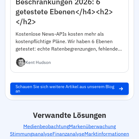
Beschränkungen 2026: 6
getestete Ebenen</h4><h2>
</h2>
Kostenlose News-APIs kosten mehr als
kostenpflichtige Pläne. Wir haben 6 Ebenen
getestet: echte Ratenbegrenzungen, fehlende
Felder, kommerzielle Einschränkungen.
Kent Hudson
Entscheidungsrahmen enthalten.
Schauen Sie sich weitere Artikel aus unserem Blog
an
Verwandte Lösungen
Medienbeobachtung
Markenüberwachung
Stimmungsanalyse
Finanzanalyse
Marktinformationen