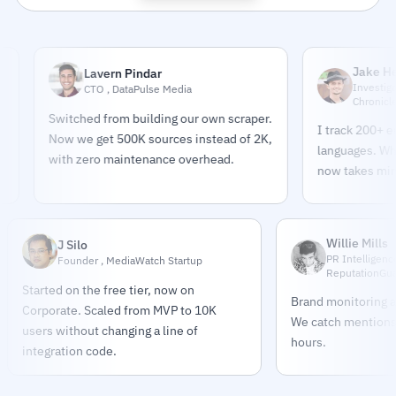
Jake Helmold
Lavern Pindar
Investigative Jou
CTO , DataPulse Media
Chronicle
Switched from building our own scraper.
I track 200+ entities
Now we get 500K sources instead of 2K,
languages. What too
with zero maintenance overhead.
now takes minutes.
Willie Mills
J Silo
PR Intelligenc
Founder , MediaWatch Startup
ReputationGu
Started on the free tier, now on
Brand monitoring a
Corporate. Scaled from MVP to 10K
We catch mentions
users without changing a line of
hours.
integration code.