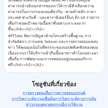
สามารถอ้างอิงเอกสารของเราได้ เรามีตัวเลือกความ
สามารถในการกรองแบบเดียวกัน - ตามคำหลัก ภาษา
ประเทศ ช่วงวันที่ - และพารามิเตอร์อื่นๆ อีก 60 รายการ
เพื่อกำหนดเป้าหมายเนื้อหาที่เฉพาะเจาะจงมาก
ขึ้น</h4><h2></h2>
APITube จัดการปัญหาด้านโครงสร้างพื้นฐาน, การ
จำกัดอัตรา, การแคช, failover และการตรวจสอบแหล่ง
ข่าว ให้คุณมุ่งเน้นไปที่ตรรกะของแอปพลิเคชันของคุณ
เนื่องจากเราให้บริการเข้าถึงเนื้อหาข่าวทั่วโลกอย่างน่า
เชื่อถือ การพัฒนาและการทดสอบอยู่บนแผนบริการ
ฟรี</h4><h2></h2>
โซลูชันที่เกี่ยวข้อง
การตรวจสอบสื่อ
การตรวจสอบแบรนด์
การวิเคราะห์ความเชื่อมั่น
การวิเคราะห์ทางการเงิน
ข่าวกรองตลาด
ทุกกรณีการใช้งาน