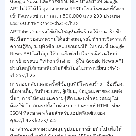
Google News และการขยาย NLP บางอย่างที่ Google
API ไม่ได้ให้ไว้ จุดปลายทาง REST เดียว ในขณะที่ยังคง
เข้าถึงแหล่งข่าวมากกว่า 500,000 แห่ง 200 ประเทศ
และ 60 ภาษา</h4><h2></h2>
APITube สามารถใช้เป็นโซลูชันที่พร้อมใช้งานจริง ซึ่ง
ดึงเนื้อหาของบทความได้อย่างสมบูรณ์, ทำการวิเคราะห์
ความรู้สึก, ระบุหัวข้อ และแยกเอนทิตี ในขณะที่ Google
News API ไม่ได้ถูกใช้งานอีกต่อไปในกรณีส่วนใหญ่
การย้ายระบบ Python นั้นง่าย – ผู้ใช้ Google News API
ส่วนใหญ่ใช้เวลาเพียงไม่กี่ชั่วโมงในการเปลี่ยน</h4>
<h2></h2>
การตอบกลับแต่ละครั้งมีข้อมูลที่มีโครงสร้าง - ชื่อเรื่อง,
เนื้อหาเต็ม, วันที่เผยแพร่, ผู้เขียน, ข้อมูลเมตาของแหล่ง
ที่มา, การให้คะแนนความรู้สึก และแท็กหมวดหมู่ ไม่
ต้องใช้เว็บสแครปปิ้ง ไม่ต้องแยกวิเคราะห์ HTML เพียง
JSON ที่สะอาด พร้อมสำหรับแอปพลิเคชันของ
คุณ</h4><h2></h2>
เอกสารของเราครอบคลุมรูปแบบการย้ายทั่วไป เพื่อให้
นักพัฒนาที่เคยใช้ Google News API จนถึงปัจจุบัน