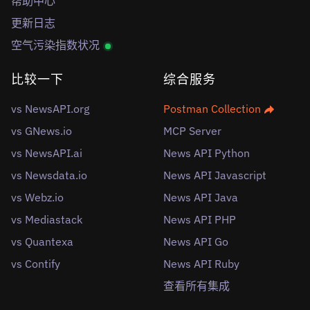
帮助中心
更新日志
空气污染指数状况
比较一下
综合服务
vs NewsAPI.org
Postman Collection
vs GNews.io
MCP Server
vs NewsAPI.ai
News API Python
vs Newsdata.io
News API Javascript
vs Webz.io
News API Java
vs Mediastack
News API PHP
vs Quantexa
News API Go
vs Contify
News API Ruby
查看所有集成