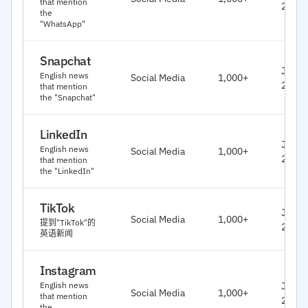
that mention
2026
the
"WhatsApp"
Snapchat
Jan,
English news
Social Media
1,000+
2026
that mention
the "Snapchat"
LinkedIn
Jan,
English news
Social Media
1,000+
2026
that mention
the "LinkedIn"
TikTok
Jan,
Social Media
1,000+
提到"TikTok"的
2026
英语新闻
Instagram
Jan,
English news
Social Media
1,000+
that mention
2026
the