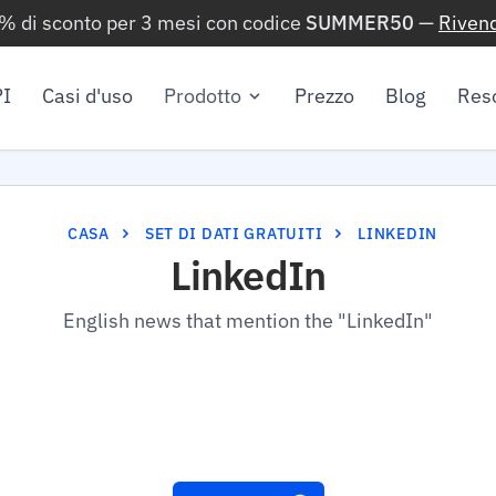
0% di sconto per 3 mesi con codice
SUMMER50
—
Rivend
I
Casi d'uso
Prodotto
Prezzo
Blog
Res
CASA
SET DI DATI GRATUITI
LINKEDIN
LinkedIn
English news that mention the "LinkedIn"