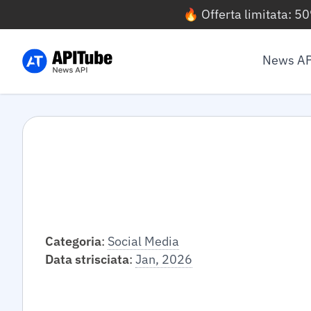
🔥 Offerta limitata: 5
News AP
Categoria
:
Social Media
Data strisciata
:
Jan, 2026