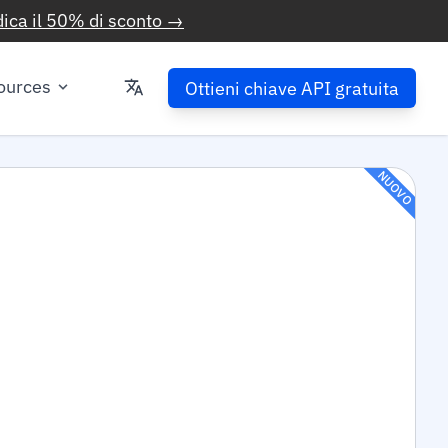
ica il 50% di sconto →
ources
Ottieni chiave API gratuita
NUOVO