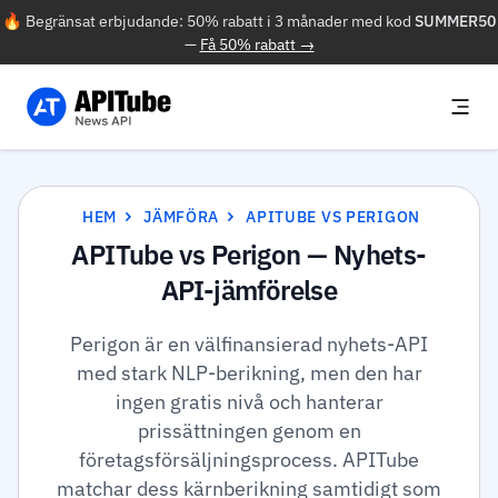
🔥 Begränsat erbjudande: 50% rabatt i 3 månader med kod
SUMMER50
—
Få 50% rabatt →
HEM
JÄMFÖRA
APITUBE VS PERIGON
APITube vs Perigon — Nyhets-
API-jämförelse
Perigon är en välfinansierad nyhets-API
med stark NLP-berikning, men den har
ingen gratis nivå och hanterar
prissättningen genom en
företagsförsäljningsprocess. APITube
matchar dess kärnberikning samtidigt som