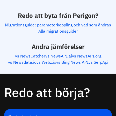
Redo att byta från Perigon?
Migrationsguide: parameterkoppling och vad som ändras
Alla migrationsguider
Andra jämförelser
vs NewsCatcher
vs NewsAPI.ai
vs NewsAPI.org
vs Newsdata.io
vs Webz.io
vs Bing News API
vs SerpApi
Redo att börja?