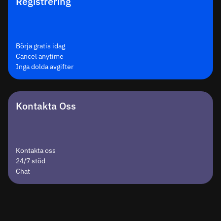
Registrering
Börja gratis idag
Cancel anytime
Inga dolda avgifter
Kontakta Oss
Kontakta oss
24/7 stöd
Chat