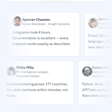
Jake Helmold
Spencer Chasmar
Investigative Jou
Senior Developer , Insight Systems
Chronicle
Integration took 4 hours.
I track 200+ entities
Documentation is excellent — every
languages. What too
endpoint works exactly as described.
now takes minutes.
Willie Mills
Dallas Snac
PR Intelligence Analyst ,
Backend Archit
ReputationGuard
Solutions
Brand monitoring across 177 countries.
Python, Node, Go —
We catch mentions within minutes, not
APITube works sea
hours.
Rate limits are gen