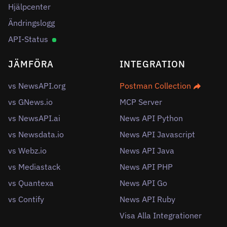
Hjälpcenter
Ändringslogg
API-Status
JÄMFÖRA
INTEGRATION
vs NewsAPI.org
Postman Collection
vs GNews.io
MCP Server
vs NewsAPI.ai
News API Python
vs Newsdata.io
News API Javascript
vs Webz.io
News API Java
vs Mediastack
News API PHP
vs Quantexa
News API Go
vs Contify
News API Ruby
Visa Alla Integrationer