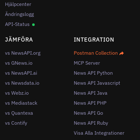
Hjälpcenter
Ändringslogg
API-Status
JÄMFÖRA
INTEGRATION
vs NewsAPI.org
Postman Collection
vs GNews.io
MCP Server
vs NewsAPI.ai
News API Python
vs Newsdata.io
News API Javascript
vs Webz.io
News API Java
vs Mediastack
News API PHP
vs Quantexa
News API Go
vs Contify
News API Ruby
Visa Alla Integrationer