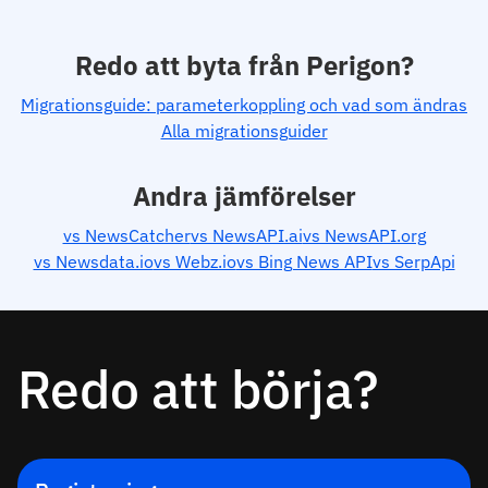
Redo att byta från Perigon?
Migrationsguide: parameterkoppling och vad som ändras
Alla migrationsguider
Andra jämförelser
vs NewsCatcher
vs NewsAPI.ai
vs NewsAPI.org
vs Newsdata.io
vs Webz.io
vs Bing News API
vs SerpApi
Redo att börja?