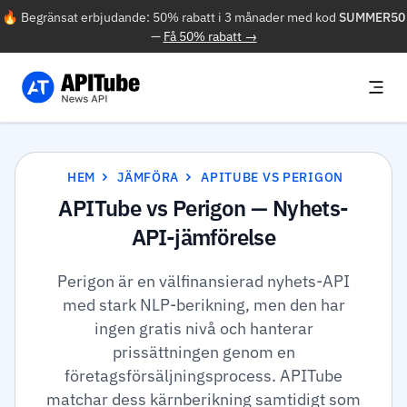
🔥 Begränsat erbjudande: 50% rabatt i 3 månader med kod
SUMMER50
—
Få 50% rabatt →
HEM
JÄMFÖRA
APITUBE VS PERIGON
APITube vs Perigon — Nyhets-
API-jämförelse
Perigon är en välfinansierad nyhets-API
med stark NLP-berikning, men den har
ingen gratis nivå och hanterar
prissättningen genom en
företagsförsäljningsprocess. APITube
matchar dess kärnberikning samtidigt som