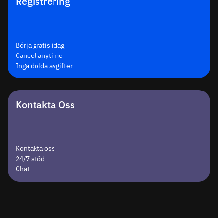
Registrering
Börja gratis idag
Cancel anytime
Inga dolda avgifter
Kontakta Oss
Kontakta oss
24/7 stöd
Chat