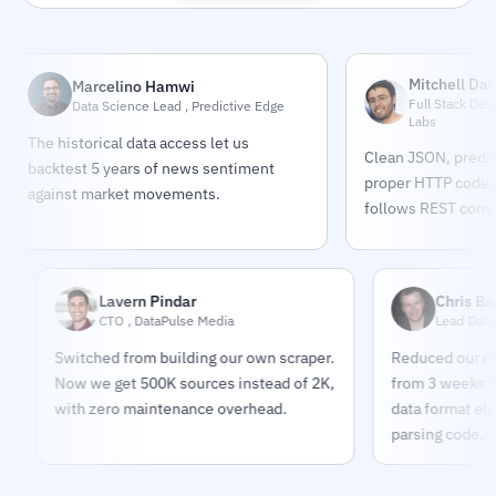
Mitchell Dav
Marcelino Hamwi
Full Stack Dev
Data Science Lead , Predictive Edge
Labs
The historical data access let us
Clean JSON, predic
backtest 5 years of news sentiment
proper HTTP codes.
against market movements.
follows REST conve
Lavern Pindar
Chris Bates
CTO , DataPulse Media
Lead Data Engine
Switched from building our own scraper.
Reduced our news pi
Now we get 500K sources instead of 2K,
from 3 weeks to 2 da
with zero maintenance overhead.
data format eliminat
parsing code.