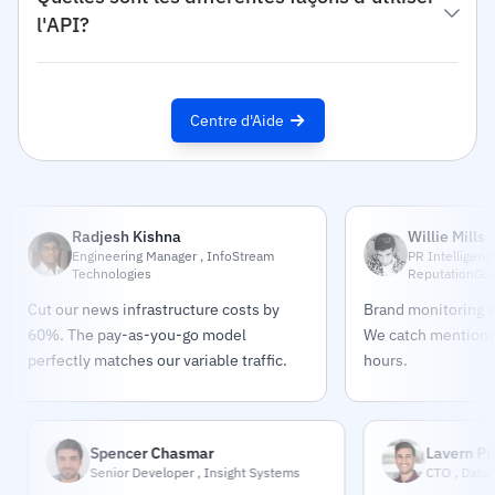
l'API?
Centre d'Aide
Radjesh Kishna
Willie Mills
Engineering Manager , InfoStream
PR Intelligenc
Technologies
ReputationGu
Cut our news infrastructure costs by
Brand monitoring a
60%. The pay-as-you-go model
We catch mentions
perfectly matches our variable traffic.
hours.
Spencer Chasmar
Lavern Pindar
Senior Developer , Insight Systems
CTO , DataPulse Me