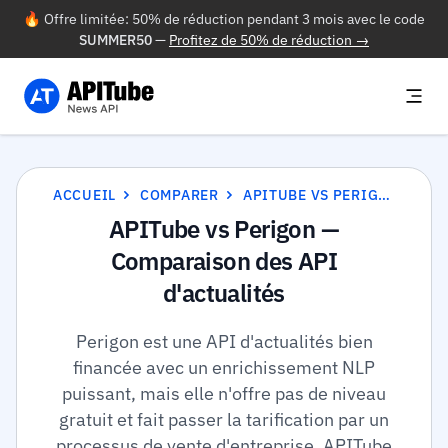
🔥 Offre limitée: 50% de réduction pendant 3 mois avec le code
SUMMER50
—
Profitez de 50% de réduction →
ACCUEIL
COMPARER
APITUBE VS PERIGON
APITube vs Perigon —
Comparaison des API
d'actualités
Perigon est une API d'actualités bien
financée avec un enrichissement NLP
puissant, mais elle n'offre pas de niveau
gratuit et fait passer la tarification par un
processus de vente d'entreprise. APITube