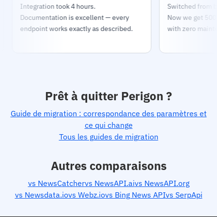
Integration took 4 hours.
Switched from building
Documentation is excellent — every
Now we get 500K source
endpoint works exactly as described.
with zero maintenance
Prêt à quitter Perigon ?
Guide de migration : correspondance des paramètres et
ce qui change
Tous les guides de migration
Autres comparaisons
vs NewsCatcher
vs NewsAPI.ai
vs NewsAPI.org
vs Newsdata.io
vs Webz.io
vs Bing News API
vs SerpApi