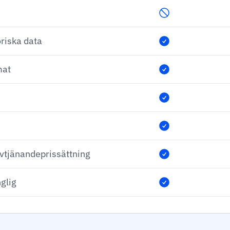
toriska data
mat
lvtjänandeprissättning
nglig