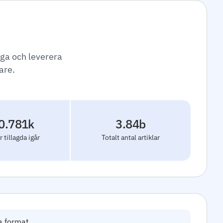
gga och leverera
are.
0.781k
3.84b
r tillagda igår
Totalt antal artiklar
a format