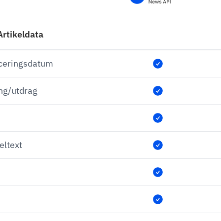
rtikeldata
liceringsdatum
ing/utdrag
eltext