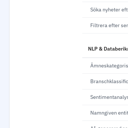
Söka nyheter eft
Filtrera efter s
NLP & Databerik
Ämneskategoris
Branschklassifi
Sentimentanaly
Namngiven enti