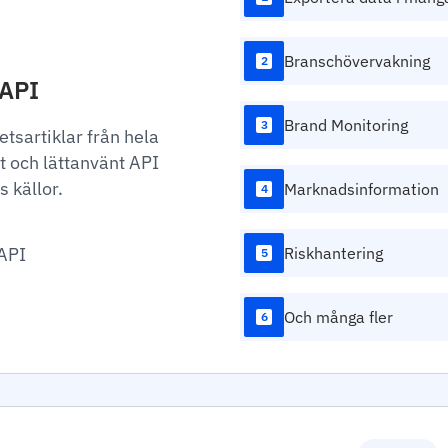
Branschövervakning
2
 API
Brand Monitoring
3
hetsartiklar från hela
nt och lättanvänt API
s källor.
Marknadsinformation
4
API
Riskhantering
5
Och många fler
6