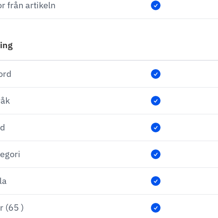
r från artikeln
ring
ord
råk
nd
tegori
la
r (65 )