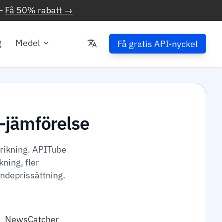
—
Få 50% rabatt →
g
Medel
Få gratis API-nyckel
-jämförelse
rikning. APITube
ning, fler
ndeprissättning.
NewsCatcher