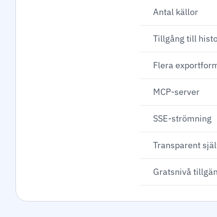
Antal källor
Tillgång till his
Flera exportfor
MCP-server
SSE-strömning
Transparent sjä
Gratsnivå tillgä