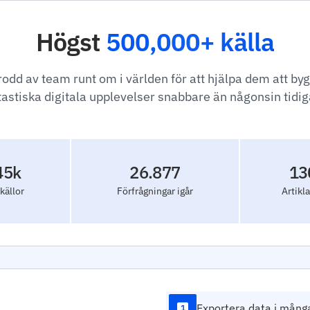
Högst
500,000+ källa
odd av team runt om i världen för att hjälpa dem att by
tastiska digitala upplevelser snabbare än någonsin tidig
45k
26.877
13
 källor
Förfrågningar igår
Artikla
Exportera data i mång
1