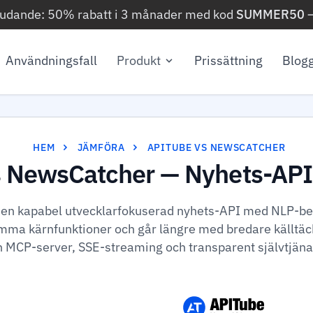
judande: 50% rabatt i 3 månader med kod
SUMMER50
Användningsfall
Produkt
Prissättning
Blog
HEM
JÄMFÖRA
APITUBE VS NEWSCATCHER
 NewsCatcher — Nyhets-API
en kapabel utvecklarfokuserad nyhets-API med NLP-be
mma kärnfunktioner och går längre med bredare källtäck
n MCP-server, SSE-streaming och transparent självtjäna