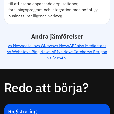
till att skapa anpassade applikationer,
forskningsprogram och integration med befintliga
business intelligence-verktyg.
Andra jämförelser
vs Newsdata.io
vs GNews
vs NewsAPI.ai
vs Mediastack
vs Webz.io
vs Bing News API
vs NewsCatcher
vs Perigon
vs SerpApi
Redo att börja?
Registrering