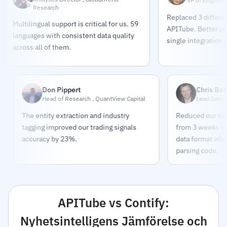
VP of Engineer
Research
Replaced 3 differe
Multilingual support is critical for us. 59
APITube. Better co
languages with consistent data quality
single integration 
across all of them.
Don Pippert
Chris Bates
Head of Research , QuantView Capital
Lead Data Engineer
The entity extraction and industry
Reduced our news pipe
tagging improved our trading signals
from 3 weeks to 2 day
accuracy by 23%.
data format eliminate
parsing code.
APITube vs Contify:
Nyhetsintelligens Jämförelse och