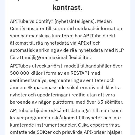
kontrast.
APITube vs Contify? [nyhetsintelligens]. Medan
Contify ansluter till kuraterad marknadsinformation
som har mänskliga kuratorer, har APITube direkt
åtkomst till råa nyhetsdata via API:et och
automatisk anrikning av de råa nyhetsdata med NLP
för att möjliggöra maximal flexibilitet.
APITubes utvecklarförst-modell tillhandahåller över
500 000 källor i form av en RESTAPI med
sentimentanalys, segmentering av entiteter och
ämnen. Skapa anpassade sökalternativ och klustra
nyheter och uppdateringar i realtid utan att vara
beroende av någon plattform, med över 65 sökfilter.
APITube erbjuder också ett datalager till team som
kräver programmatisk åtkomst till nyheter och inte
kuraterade instrumentpaneler. Olika exportformat,
omfattande SDK:er och prisvärda API-priser hjälper