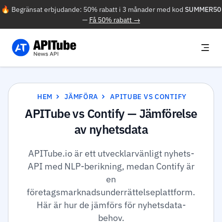
🔥 Begränsat erbjudande: 50% rabatt i 3 månader med kod
SUMMER50
—
Få 50% rabatt →
HEM
JÄMFÖRA
APITUBE VS CONTIFY
APITube vs Contify — Jämförelse
av nyhetsdata
APITube.io är ett utvecklarvänligt nyhets-
API med NLP-berikning, medan Contify är
en
företagsmarknadsunderrättelseplattform.
Här är hur de jämförs för nyhetsdata-
behov.