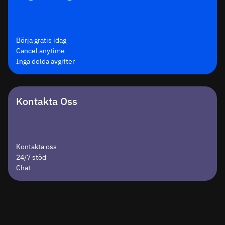
Börja gratis idag
Cancel anytime
Inga dolda avgifter
Kontakta Oss
Kontakta oss
24/7 stöd
Chat