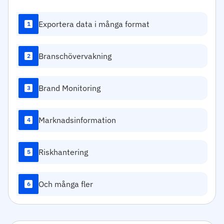
Exportera data i många format
1
Branschövervakning
2
Brand Monitoring
3
Marknadsinformation
4
Riskhantering
5
Och många fler
6