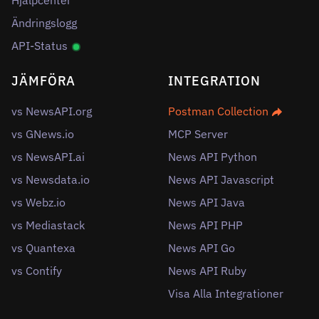
Hjälpcenter
Ändringslogg
API-Status
JÄMFÖRA
INTEGRATION
vs NewsAPI.org
Postman Collection
vs GNews.io
MCP Server
vs NewsAPI.ai
News API Python
vs Newsdata.io
News API Javascript
vs Webz.io
News API Java
vs Mediastack
News API PHP
vs Quantexa
News API Go
vs Contify
News API Ruby
Visa Alla Integrationer