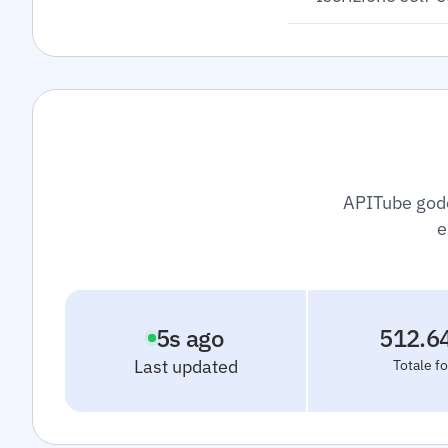
APITube gode 
e
6
s ago
512.6
Last updated
Totale fo