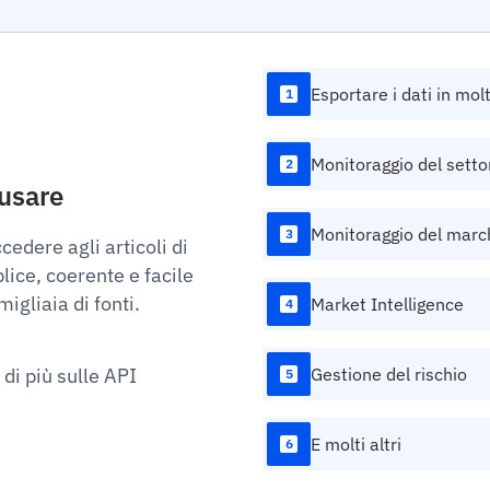
Esportare i dati in mol
1
Monitoraggio del setto
2
 usare
Monitoraggio del marc
3
edere agli articoli di
lice, coerente e facile
migliaia di fonti.
Market Intelligence
4
 di più sulle API
Gestione del rischio
5
E molti altri
6