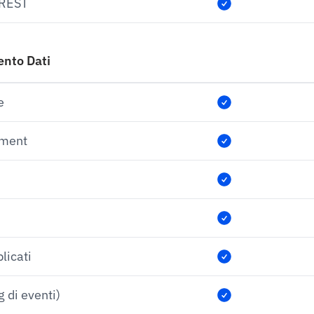
 REST
ento Dati
e
iment
licati
g di eventi)