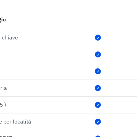
gio
e chiave
ria
5 )
e per località