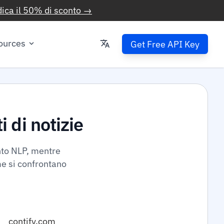
ica il 50% di sconto →
ources
Get Free API Key
 di notizie
nto NLP, mentre
me si confrontano
contify.com