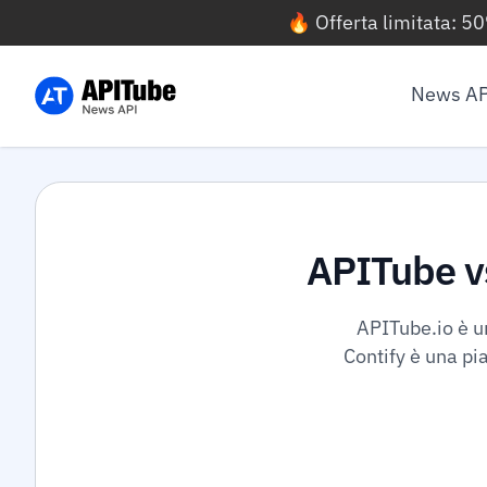
🔥 Offerta limitata: 5
News AP
APITube vs
APITube.io è u
Contify è una pi