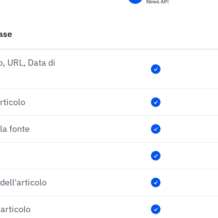
base
o, URL, Data di
rticolo
la fonte
ell'articolo
'articolo