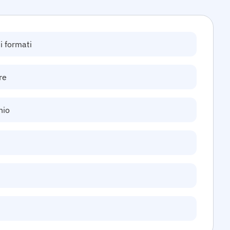
ti formati
re
hio