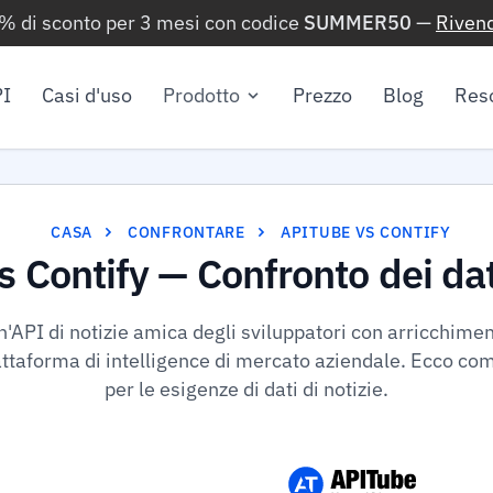
0% di sconto per 3 mesi con codice
SUMMER50
—
Rivend
I
Casi d'uso
Prodotto
Prezzo
Blog
Res
CASA
CONFRONTARE
APITUBE VS CONTIFY
 Contify — Confronto dei dati
n'API di notizie amica degli sviluppatori con arricchime
attaforma di intelligence di mercato aziendale. Ecco co
per le esigenze di dati di notizie.