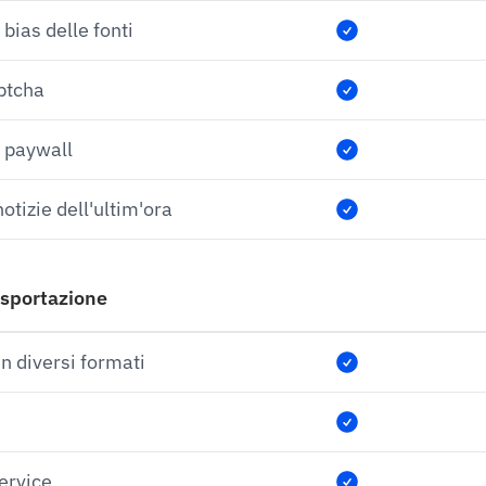
bias delle fonti
ptcha
 paywall
otizie dell'ultim'ora
Esportazione
in diversi formati
service