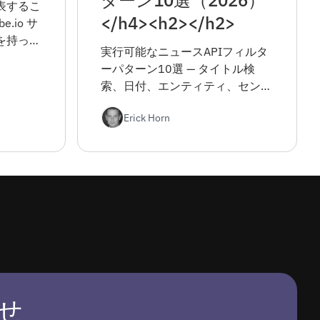
ターン10選（2026）
表するこ
</h4><h2></h2>
.io サ
を持って
実行可能なニュースAPIフィルタ
負の両方
ーパターン10選 — タイトル検
とができ
索、日付、エンティティ、センチ
のおか
メント、ソース、複合クエリ —
ているの
Erick Horn
curl、Python、JSONの例と、初
り、興味
日を無駄にする落とし穴。
人々の意
りするこ
せ