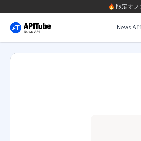
🔥 限定オ
News AP