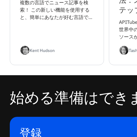
法：
複数の言語でニュース記事を検
テッ
索！ この新しい機能を使用する
と、簡単にあなたが好む言語でニ
APITu
ュース記事を見つけて、世界中か
世界中の
らの最新のニュースで最新の滞在
ソース
することができます。
スデー
Kent Hudson
Tas
びます
から高
ョンま
す。
始める準備はでき
登録