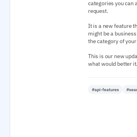
categories you can a
request.
It is a new feature 
might be a business 
the category of your
This is our new upd
what would better it
#api-features
#sea