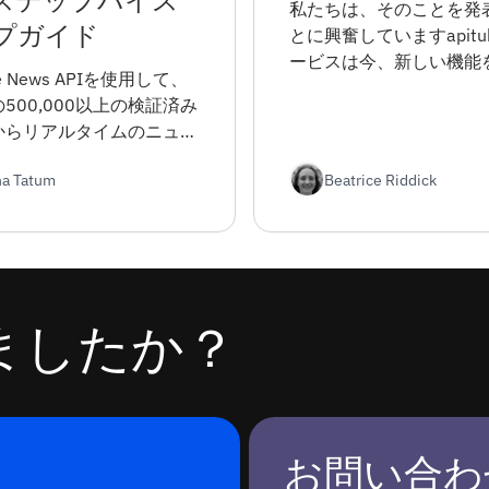
ステップバイス
私たちは、そのことを発
プガイド
とに興奮していますapitube
ービスは今、新しい機能
be News APIを使用して、
います-それは今、正と
500,000以上の検証済み
のニュースを見つけるこ
からリアルタイムのニュー
ます！ このアップデート
タにアクセスする方法を学
げで、世界で何が起こっ
ha Tatum
Beatrice Riddick
。 このガイドでは、登録
かをより完全に把握した
度なフィルタリングオプシ
のあるトピックに関する
ですべてをカバーしていま
見をより正確に分析した
とができます。
ましたか？
お問い合わ