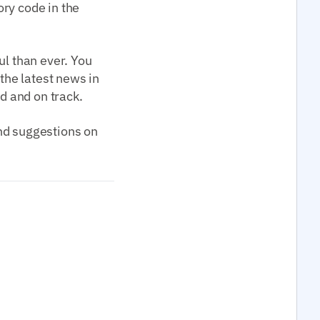
ry code in the
ul than ever. You
 the latest news in
ed and on track.
nd suggestions on