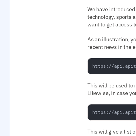
We have introduced 
technology, sports a
want to get access t
As an illustration, 
recent news in the e
This will be used to 
Likewise, in case yo
This will give a list