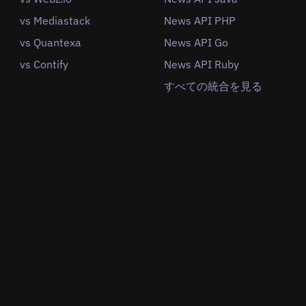
vs Mediastack
News API PHP
vs Quantexa
News API Go
vs Contify
News API Ruby
すべての統合を見る