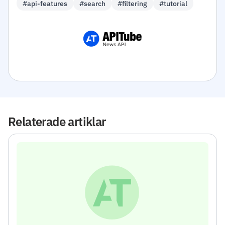
#api-features
#search
#filtering
#tutorial
Relaterade artiklar