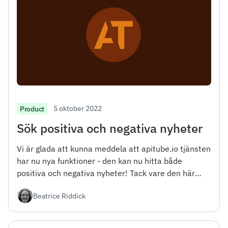
5 oktober 2022
Product
Sök positiva och negativa nyheter
Vi är glada att kunna meddela att apitube.io tjänsten
har nu nya funktioner - den kan nu hitta både
positiva och negativa nyheter! Tack vare den här
uppdateringen kommer du att kunna få en mer
Beatrice Riddick
fullständig bild av vad som händer i världen, samt
mer noggrant analysera människors åsikter om
ämnen som intresserar dig.