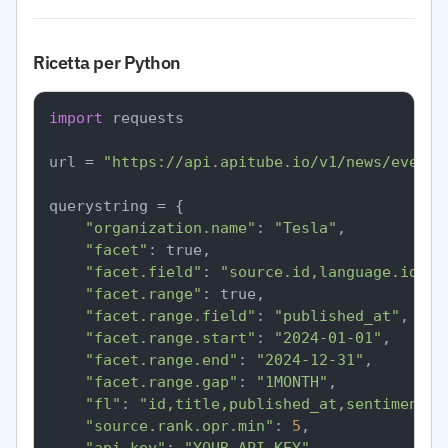
Ricetta per Python
import
 requests

url = 
"https://api.apitube.io/v1/news/everyt
querystring = {

"organization.name"
: 
"Tesla"
,

"facet"
: true,

"facet.field"
: 
"source.id,language.id,se
"facet.range"
: true,

"facet.range.field"
: 
"published_at"
,

"facet.range.start"
: 
"2024-01-01"
,

"facet.range.end"
: 
"2024-12-31"
,

"facet.range.gap"
: 
"1MONTH"
,

"fl"
: 
"id,title,published_at,sentiment.o
"source.rank.opr.min"
: 
5
,
