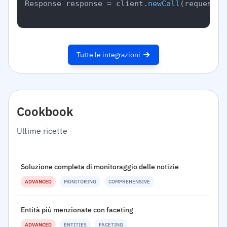
Response response = client.
newCall
(request).
Tutte le integrazioni
Cookbook
Ultime ricette
Soluzione completa di monitoraggio delle notizie
ADVANCED
MONITORING
COMPREHENSIVE
Entità più menzionate con faceting
ADVANCED
ENTITIES
FACETING