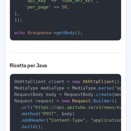
'api_key'
 => 
'YOUR_API_KEY'
,

'per_page'
 => 
50
,

],

]);

echo
$response
->
getBody
Ricetta per Java
OkHttpClient client = 
new
OkHttpClient
().
new
MediaType mediaType = MediaType.
parse
(
"appli
RequestBody body = RequestBody.
create
(mediaT
Request request = 
new
Request
.
Builder
()

		.
url
(
"https://api.apitube.io/v1/news/every
		.
method
(
"POST"
, body)

		.
addHeader
(
"Content-Type"
, 
"application/js
		.
build
();
