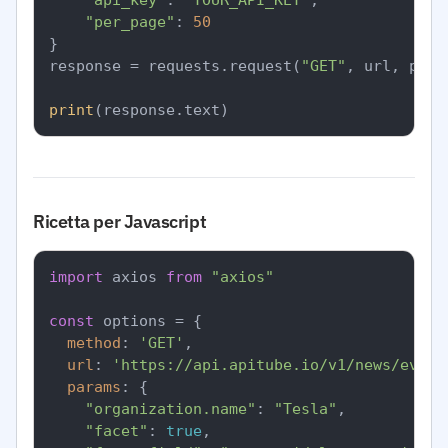
"api_key"
: 
"YOUR_API_KEY"
,

"per_page"
: 
50
}

response = requests.request(
"GET"
, url, para
print
Ricetta per Javascript
import
 axios 
from
"axios"
const
 options = {

method
: 
'GET'
,

url
: 
'https://api.apitube.io/v1/news/every
params
: {

"organization.name"
: 
"Tesla"
,

"facet"
: 
true
,
