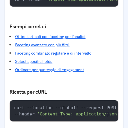
Esempi correlati
Ottieni articoli con faceting per l'analisi
Faceting avanzato con più filtri
Faceting combinato regolare e di intervallo
Select specific fields
Ordinare per punteggio di engagement
Ricetta per cURL
curl --location --globoff --request POST 
'ht
--header 
'Content-Type: application/json'