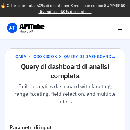
🔥 Offerta limitata: 50% di sconto per 3 mesi con codice
SUMMER50
—
Rivendica il 50% di sconto →
CASA
COOKBOOK
QUERY DI DASHBOARD DI ANALISI COMPLETA
Query di dashboard di analisi
completa
Build analytics dashboard with faceting,
range faceting, field selection, and multiple
filters
Parametri di input