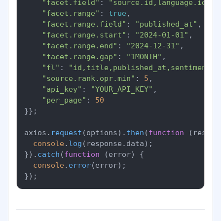
"facet.field"
: 
"source.id,language.id,se
"facet.range"
: 
true
,

"facet.range.field"
: 
"published_at"
,

"facet.range.start"
: 
"2024-01-01"
,

"facet.range.end"
: 
"2024-12-31"
,

"facet.range.gap"
: 
"1MONTH"
,

"fl"
: 
"id,title,published_at,sentiment.o
"source.rank.opr.min"
: 
5
,

"api_key"
: 
"YOUR_API_KEY"
,

"per_page"
: 
50
}};

axios.
request
(options).
then
(
function
 (
respon
console
.
log
(response.
data
);

}).
catch
(
function
 (
error
) {

console
.
error
(error);
