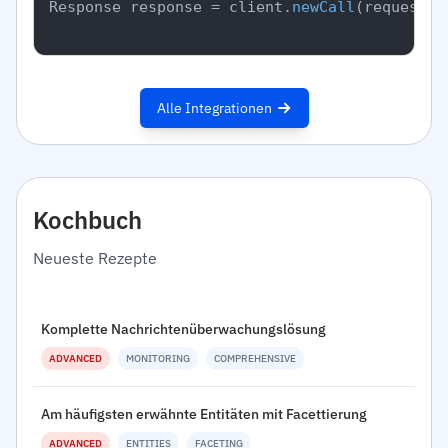
Response response = client.
newCall
(request).
Alle Integrationen
Kochbuch
Neueste Rezepte
Komplette Nachrichtenüberwachungslösung
ADVANCED
MONITORING
COMPREHENSIVE
Am häufigsten erwähnte Entitäten mit Facettierung
ADVANCED
ENTITIES
FACETING