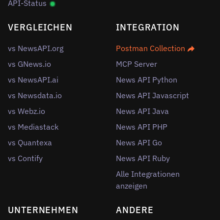
API-Status
VERGLEICHEN
INTEGRATION
vs NewsAPI.org
Postman Collection
vs GNews.io
MCP Server
vs NewsAPI.ai
News API Python
vs Newsdata.io
News API Javascript
vs Webz.io
News API Java
vs Mediastack
News API PHP
vs Quantexa
News API Go
vs Contify
News API Ruby
Alle Integrationen
anzeigen
UNTERNEHMEN
ANDERE