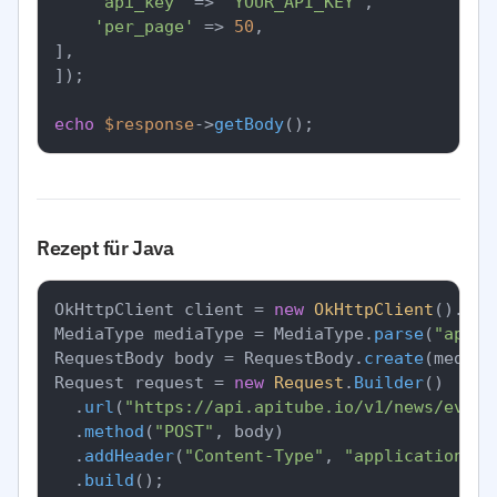
'api_key'
 => 
'YOUR_API_KEY'
,

'per_page'
 => 
50
,

],

]);

echo
$response
->
getBody
Rezept für Java
OkHttpClient client = 
new
OkHttpClient
().
new
MediaType mediaType = MediaType.
parse
(
"appli
RequestBody body = RequestBody.
create
(mediaT
Request request = 
new
Request
.
Builder
()

		.
url
(
"https://api.apitube.io/v1/news/every
		.
method
(
"POST"
, body)

		.
addHeader
(
"Content-Type"
, 
"application/js
		.
build
();
