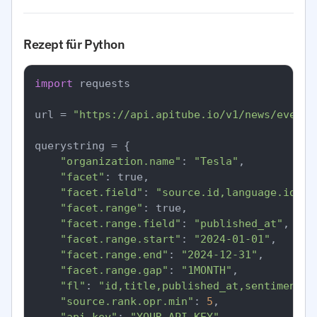
Rezept für Python
import
 requests

url = 
"https://api.apitube.io/v1/news/everyt
querystring = {

"organization.name"
: 
"Tesla"
,

"facet"
: true,

"facet.field"
: 
"source.id,language.id,se
"facet.range"
: true,

"facet.range.field"
: 
"published_at"
,

"facet.range.start"
: 
"2024-01-01"
,

"facet.range.end"
: 
"2024-12-31"
,

"facet.range.gap"
: 
"1MONTH"
,

"fl"
: 
"id,title,published_at,sentiment.o
"source.rank.opr.min"
: 
5
,
