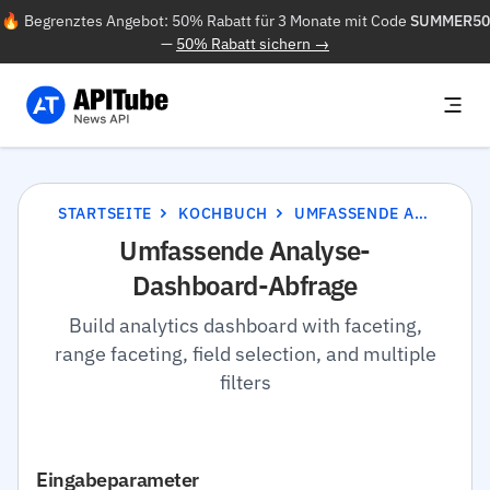
🔥 Begrenztes Angebot: 50% Rabatt für 3 Monate mit Code
SUMMER50
—
50% Rabatt sichern →
STARTSEITE
KOCHBUCH
UMFASSENDE ANALYSE-DASHBOARD-ABFRAGE
Umfassende Analyse-
Dashboard-Abfrage
Build analytics dashboard with faceting,
range faceting, field selection, and multiple
filters
Eingabeparameter