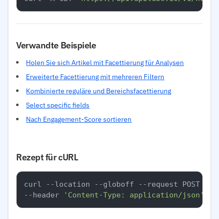
Verwandte Beispiele
Holen Sie sich Artikel mit Facettierung für Analysen
Erweiterte Facettierung mit mehreren Filtern
Kombinierte reguläre und Bereichsfacettierung
Select specific fields
Nach Engagement-Score sortieren
Rezept für cURL
curl --location --globoff --request POST 
'ht
--header 
'Content-Type: application/json'