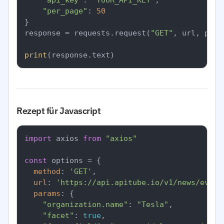
"api_key"
: 
"YOUR_API_KEY"
,

"per_page"
: 
50
}

response = requests.request(
"GET"
, url, para
print
Rezept für Javascript
import
 axios 
from
"axios"
const
 options = {

method
: 
'GET'
,

url
: 
'https://api.apitube.io/v1/news/every
params
: {

"organization.name"
: 
"Tesla"
,

"facet"
: 
true
,
