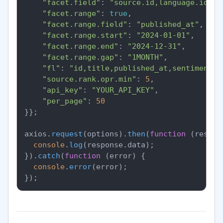
"facet.field"
: 
"source.id,language.id,se
"facet.range"
: 
true
,

"facet.range.field"
: 
"published_at"
,

"facet.range.start"
: 
"2024-01-01"
,

"facet.range.end"
: 
"2024-12-31"
,

"facet.range.gap"
: 
"1MONTH"
,

"fl"
: 
"id,title,published_at,sentiment.o
"source.rank.opr.min"
: 
5
,

"api_key"
: 
"YOUR_API_KEY"
,

"per_page"
: 
50
}};

axios.
request
(options).
then
(
function
 (
respon
console
.
log
(response.
data
);

}).
catch
(
function
 (
error
) {

console
.
error
(error);
