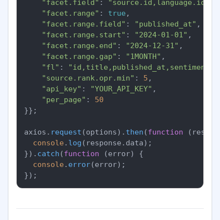
"facet.field"
: 
"source.id,language.id,se
"facet.range"
: 
true
,

"facet.range.field"
: 
"published_at"
,

"facet.range.start"
: 
"2024-01-01"
,

"facet.range.end"
: 
"2024-12-31"
,

"facet.range.gap"
: 
"1MONTH"
,

"fl"
: 
"id,title,published_at,sentiment.o
"source.rank.opr.min"
: 
5
,

"api_key"
: 
"YOUR_API_KEY"
,

"per_page"
: 
50
}};

axios.
request
(options).
then
(
function
 (
respon
console
.
log
(response.
data
);

}).
catch
(
function
 (
error
) {

console
.
error
(error);
