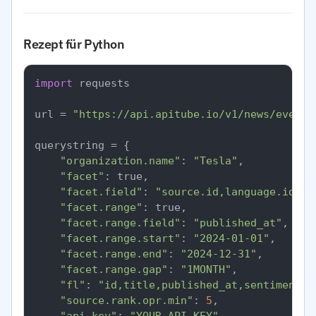
Rezept für Python
import
 requests

url = 
"https://api.apitube.io/v1/news/everyt
querystring = {

"organization.name"
: 
"Tesla"
,

"facet"
: true,

"facet.field"
: 
"source.id,language.id,se
"facet.range"
: true,

"facet.range.field"
: 
"published_at"
,

"facet.range.start"
: 
"2024-01-01"
,

"facet.range.end"
: 
"2024-12-31"
,

"facet.range.gap"
: 
"1MONTH"
,

"fl"
: 
"id,title,published_at,sentiment.o
"source.rank.opr.min"
: 
5
,
