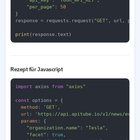
"api_key"
: 
"YOUR_API_KEY"
,

"per_page"
: 
50
}

response = requests.request(
"GET"
, url, para
print
Rezept für Javascript
import
 axios 
from
"axios"
const
 options = {

method
: 
'GET'
,

url
: 
'https://api.apitube.io/v1/news/every
params
: {

"organization.name"
: 
"Tesla"
,

"facet"
: 
true
,
