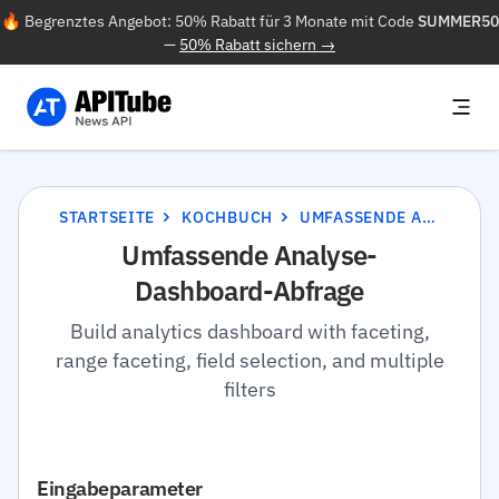
🔥 Begrenztes Angebot: 50% Rabatt für 3 Monate mit Code
SUMMER50
—
50% Rabatt sichern →
STARTSEITE
KOCHBUCH
UMFASSENDE ANALYSE-DASHBOARD-ABFRAGE
Umfassende Analyse-
Dashboard-Abfrage
Build analytics dashboard with faceting,
range faceting, field selection, and multiple
filters
Eingabeparameter