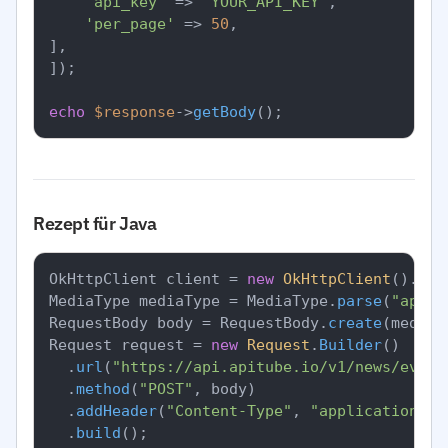
'api_key'
 => 
'YOUR_API_KEY'
,

'per_page'
 => 
50
,

],

]);

echo
$response
->
getBody
Rezept für Java
OkHttpClient client = 
new
OkHttpClient
().
new
MediaType mediaType = MediaType.
parse
(
"appli
RequestBody body = RequestBody.
create
(mediaT
Request request = 
new
Request
.
Builder
()

		.
url
(
"https://api.apitube.io/v1/news/every
		.
method
(
"POST"
, body)

		.
addHeader
(
"Content-Type"
, 
"application/js
		.
build
();
