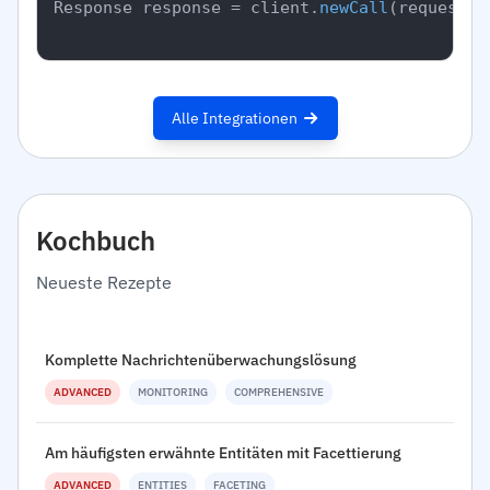
Response response = client.
newCall
(request).
Alle Integrationen
Kochbuch
Neueste Rezepte
Komplette Nachrichtenüberwachungslösung
ADVANCED
MONITORING
COMPREHENSIVE
Am häufigsten erwähnte Entitäten mit Facettierung
ADVANCED
ENTITIES
FACETING