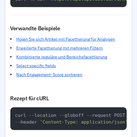
Verwandte Beispiele
Holen Sie sich Artikel mit Facettierung für Analysen
Erweiterte Facettierung mit mehreren Filtern
Kombinierte reguläre und Bereichsfacettierung
Select specific fields
Nach Engagement-Score sortieren
Rezept für cURL
curl --location --globoff --request POST 
'ht
--header 
'Content-Type: application/json'