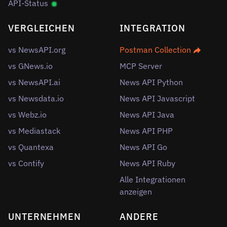
API-Status
VERGLEICHEN
INTEGRATION
vs NewsAPI.org
Postman Collection
vs GNews.io
MCP Server
vs NewsAPI.ai
News API Python
vs Newsdata.io
News API Javascript
vs Webz.io
News API Java
vs Mediastack
News API PHP
vs Quantexa
News API Go
vs Contify
News API Ruby
Alle Integrationen
anzeigen
UNTERNEHMEN
ANDERE