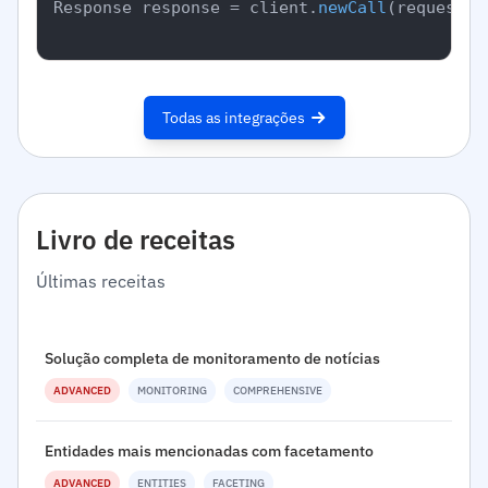
Response response = client.
newCall
(request).
Todas as integrações
Livro de receitas
Últimas receitas
Solução completa de monitoramento de notícias
ADVANCED
MONITORING
COMPREHENSIVE
Entidades mais mencionadas com facetamento
ADVANCED
ENTITIES
FACETING