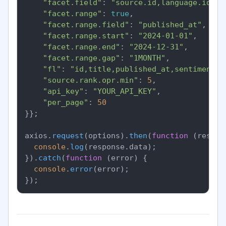
"facet.field"
: 
"source.id,language.id,se
"facet.range"
: 
true
,

"facet.range.field"
: 
"published_at"
,

"facet.range.start"
: 
"2024-01-01"
,

"facet.range.end"
: 
"2024-12-31"
,

"facet.range.gap"
: 
"1MONTH"
,

"fl"
: 
"id,title,published_at,sentiment.o
"source.rank.opr.min"
: 
5
,

"api_key"
: 
"YOUR_API_KEY"
,

"per_page"
: 
50
}};

axios.
request
(options).
then
(
function
 (
respon
console
.
log
(response.
data
);

}).
catch
(
function
 (
error
) {

console
.
error
(error);
