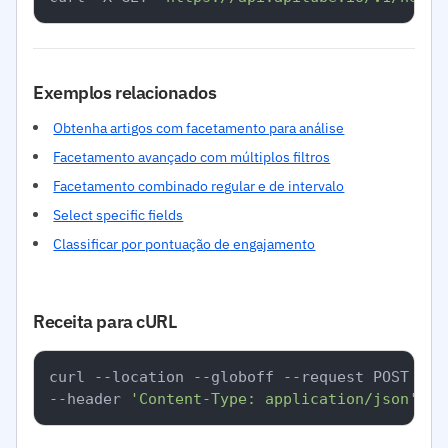
Exemplos relacionados
Obtenha artigos com facetamento para análise
Facetamento avançado com múltiplos filtros
Facetamento combinado regular e de intervalo
Select specific fields
Classificar por pontuação de engajamento
Receita para cURL
curl --location --globoff --request POST 
'ht
--header 
'Content-Type: application/json'