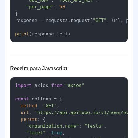
"api_key"
: 
"YOUR_API_KEY"
,

"per_page"
: 
50
}

response = requests.request(
"GET"
, url, para
print
Receita para Javascript
import
 axios 
from
"axios"
const
 options = {

method
: 
'GET'
,

url
: 
'https://api.apitube.io/v1/news/every
params
: {

"organization.name"
: 
"Tesla"
,

"facet"
: 
true
,
