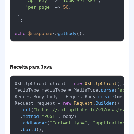
'api_key'
 => 
'YOUR_API_KEY'
,

'per_page'
 => 
50
,

],

]);

echo
$response
->
getBody
Receita para Java
OkHttpClient client = 
new
OkHttpClient
().
new
MediaType mediaType = MediaType.
parse
(
"appli
RequestBody body = RequestBody.
create
(mediaT
Request request = 
new
Request
.
Builder
()

		.
url
(
"https://api.apitube.io/v1/news/every
		.
method
(
"POST"
, body)

		.
addHeader
(
"Content-Type"
, 
"application/js
		.
build
();
