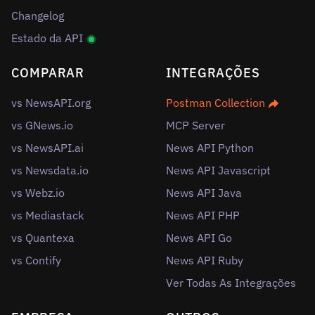
Changelog
Estado da API
COMPARAR
INTEGRAÇÕES
vs NewsAPI.org
Postman Collection
vs GNews.io
MCP Server
vs NewsAPI.ai
News API Python
vs Newsdata.io
News API Javascript
vs Webz.io
News API Java
vs Mediastack
News API PHP
vs Quantexa
News API Go
vs Contify
News API Ruby
Ver Todas As Integrações