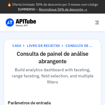
🔥 Oferta limitada: 50% de desconto por 3 meses com código
SUMMER50
—
Reivindique 50% de desconto →
CASA
LIVRO DE RECEITAS
CONSULTA DE PAINEL DE ANÁLISE ABRANGENTE
Consulta de painel de análise
abrangente
Build analytics dashboard with faceting,
range faceting, field selection, and multiple
filters
Parâmetros de entrada