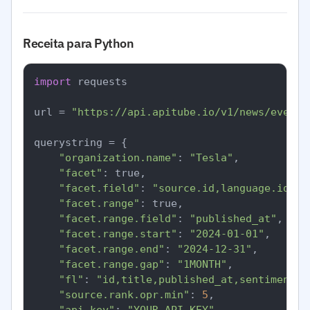
Receita para Python
import
 requests

url = 
"https://api.apitube.io/v1/news/everyt
querystring = {

"organization.name"
: 
"Tesla"
,

"facet"
: true,

"facet.field"
: 
"source.id,language.id,se
"facet.range"
: true,

"facet.range.field"
: 
"published_at"
,

"facet.range.start"
: 
"2024-01-01"
,

"facet.range.end"
: 
"2024-12-31"
,

"facet.range.gap"
: 
"1MONTH"
,

"fl"
: 
"id,title,published_at,sentiment.o
"source.rank.opr.min"
: 
5
,
