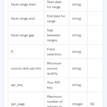
Start date
facet.range.start
string
for range.
End date for
facet.range.end
string
range.
Gap
facet.range.gap
between
string
ranges.
Field
fl
string
selection.
Minimum
source.rank.opr.min
source
string
quality.
Your API
api_key
string
key.
Maximum
number of
per_page
integer
50
articles to