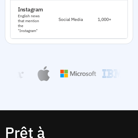
Instagram
J
English news
Social Media
1,000+
that mention
2
the
"Instagram"
Prêt à