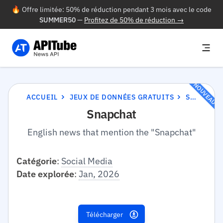
🔥 Offre limitée: 50% de réduction pendant 3 mois avec le code
SUMMER50
—
Profitez de 50% de réduction →
NOUVEAU
ACCUEIL
JEUX DE DONNÉES GRATUITS
SNAPCHAT
Snapchat
English news that mention the "Snapchat"
Catégorie
:
Social Media
Date explorée
:
Jan, 2026
Télécharger