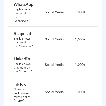
WhatsApp
J
English news
Social Media
1,000+
that mention
2
the
"WhatsApp"
Snapchat
J
English news
Social Media
1,000+
2
that mention
the "Snapchat"
LinkedIn
J
English news
Social Media
1,000+
2
that mention
the "LinkedIn"
TikTok
J
Nouvelles
Social Media
1,000+
anglaises qui
2
mentionnent
"TikTok"