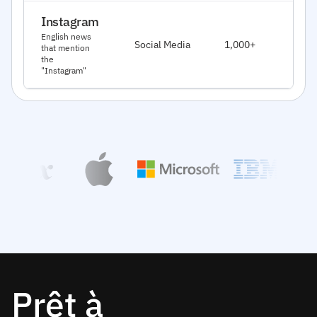
Instagram
J
English news
Social Media
1,000+
that mention
2
the
"Instagram"
Prêt à