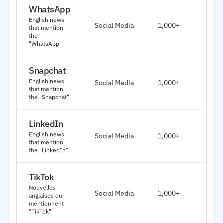
WhatsApp
J
English news
Social Media
1,000+
that mention
2
the
"WhatsApp"
Snapchat
J
English news
Social Media
1,000+
2
that mention
the "Snapchat"
LinkedIn
J
English news
Social Media
1,000+
2
that mention
the "LinkedIn"
TikTok
J
Nouvelles
Social Media
1,000+
anglaises qui
2
mentionnent
"TikTok"