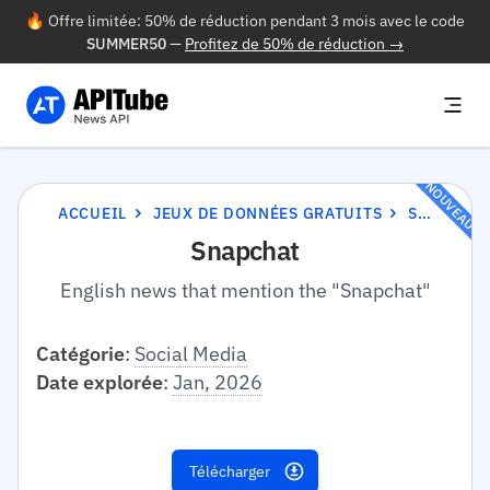
🔥 Offre limitée: 50% de réduction pendant 3 mois avec le code
SUMMER50
—
Profitez de 50% de réduction →
NOUVEAU
ACCUEIL
JEUX DE DONNÉES GRATUITS
SNAPCHAT
Snapchat
English news that mention the "Snapchat"
Catégorie
:
Social Media
Date explorée
:
Jan, 2026
Télécharger