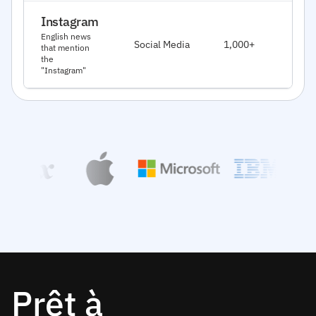
Instagram
J
English news
Social Media
1,000+
that mention
2
the
"Instagram"
Prêt à