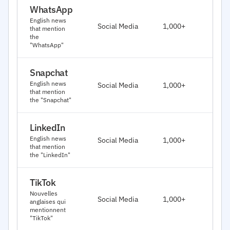
WhatsApp
J
English news
Social Media
1,000+
that mention
2
the
"WhatsApp"
Snapchat
J
English news
Social Media
1,000+
2
that mention
the "Snapchat"
LinkedIn
J
English news
Social Media
1,000+
2
that mention
the "LinkedIn"
TikTok
J
Nouvelles
Social Media
1,000+
anglaises qui
2
mentionnent
"TikTok"