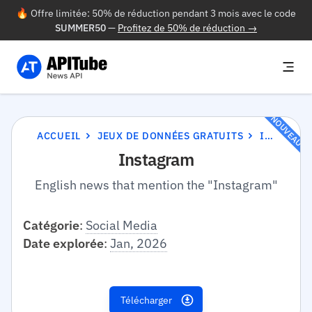
🔥 Offre limitée: 50% de réduction pendant 3 mois avec le code
SUMMER50
—
Profitez de 50% de réduction →
NOUVEAU
ACCUEIL
JEUX DE DONNÉES GRATUITS
INSTAGRAM
Instagram
English news that mention the "Instagram"
Catégorie
:
Social Media
Date explorée
:
Jan, 2026
Télécharger