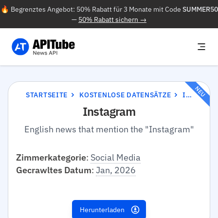
🔥 Begrenztes Angebot: 50% Rabatt für 3 Monate mit Code
SUMMER50
—
50% Rabatt sichern →
NEU
STARTSEITE
KOSTENLOSE DATENSÄTZE
INSTAGRAM
Instagram
English news that mention the "Instagram"
Zimmerkategorie
:
Social Media
Gecrawltes Datum
:
Jan, 2026
Herunterladen