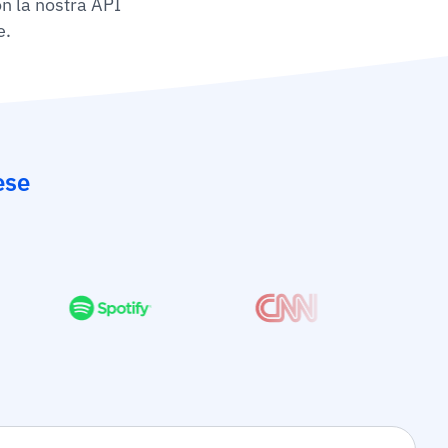
on la nostra API
e.
ese