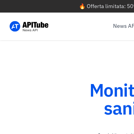
🔥 Offerta limitata: 5
News AP
Monit
san