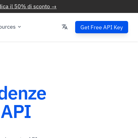
ica il 50% di sconto →
ources
Get Free API Key
ndenze
 API