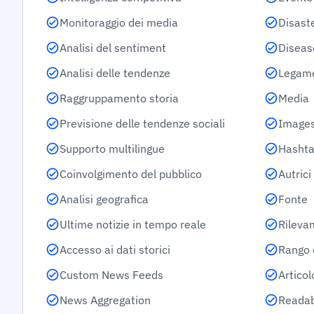
Monitoraggio dei media
Disast
Analisi del sentiment
Diseas
Analisi delle tendenze
Legam
Raggruppamento storia
Media
Previsione delle tendenze sociali
Images
Supporto multilingue
Hashta
Coinvolgimento del pubblico
Autrici
Analisi geografica
Fonte
Ultime notizie in tempo reale
Rileva
Accesso ai dati storici
Rango 
Custom News Feeds
Artico
News Aggregation
Readab