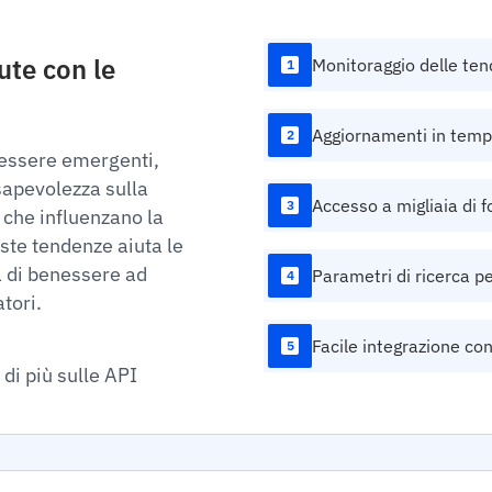
ute con le
Monitoraggio delle ten
1
Aggiornamenti in temp
2
nessere emergenti,
sapevolezza sulla
Accesso a migliaia di fo
3
 che influenzano la
ste tendenze aiuta le
tà di benessere ad
Parametri di ricerca pe
4
tori.
Facile integrazione con
5
 di più sulle API