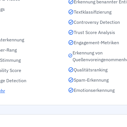
Erkennung benannter Enti
gs
Textklassifizierung
Controversy Detection
Trust Score Analysis
aterkennung
Engagement-Metriken
her-Rang
Erkennung von
Quellenvoreingenommenh
l Stimmung
Qualitätsranking
ility Score
Spam-Erkennung
ge Detection
Emotionserkennung
ehr