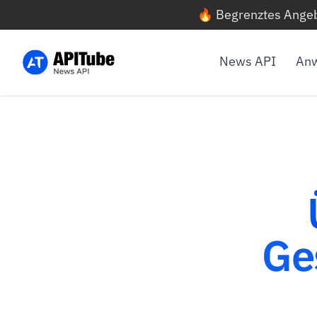
🔥 Begrenztes Angeb
News API
Anw
Ge