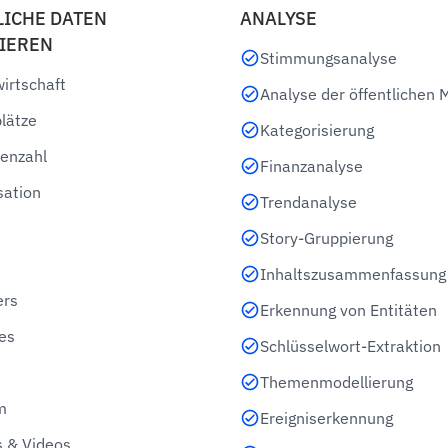
LICHE DATEN
ANALYSE
IEREN
Stimmungsanalyse
irtschaft
Analyse der öffentlichen 
lätze
Kategorisierung
enzahl
Finanzanalyse
sation
Trendanalyse
Story-Gruppierung
Inhaltszusammenfassung
ers
Erkennung von Entitäten
es
Schlüsselwort-Extraktion
Themenmodellierung
m
Ereigniserkennung
 & Videos