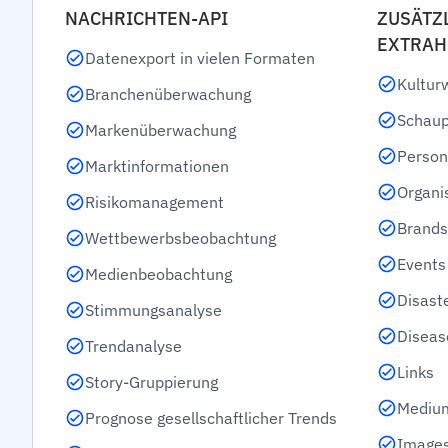
NACHRICHTEN-API
ZUSÄTZ
EXTRAH
Datenexport in vielen Formaten
Kulturw
Branchenüberwachung
Schaup
Markenüberwachung
Person
Marktinformationen
Organi
Risikomanagement
Brands
Wettbewerbsbeobachtung
Events
Medienbeobachtung
Disast
Stimmungsanalyse
Diseas
Trendanalyse
Links
Story-Gruppierung
Mediu
Prognose gesellschaftlicher Trends
Images