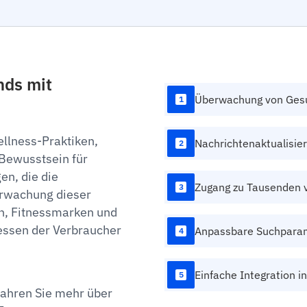
nds mit
Überwachung von Ges
1
lness-Praktiken,
Nachrichtenaktualisier
2
Bewusstsein für
n, die die
Zugang zu Tausenden 
3
erwachung dieser
n, Fitnessmarken und
essen der Verbraucher
Anpassbare Suchpara
4
Einfache Integration 
5
fahren Sie mehr über