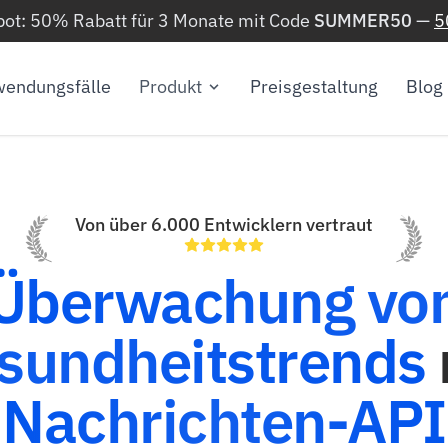
ot: 50% Rabatt für 3 Monate mit Code
SUMMER50
—
5
endungsfälle
Produkt
Preisgestaltung
Blog
Von über 6.000 Entwicklern vertraut
Überwachung vo
sundheitstrends
Nachrichten-API