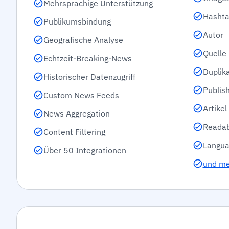
Mehrsprachige Unterstützung
Hashta
Publikumsbindung
Autor
Geografische Analyse
Quelle
Echtzeit-Breaking-News
Duplik
Historischer Datenzugriff
Publis
Custom News Feeds
Artike
News Aggregation
Readab
Content Filtering
Langua
Über 50 Integrationen
und m