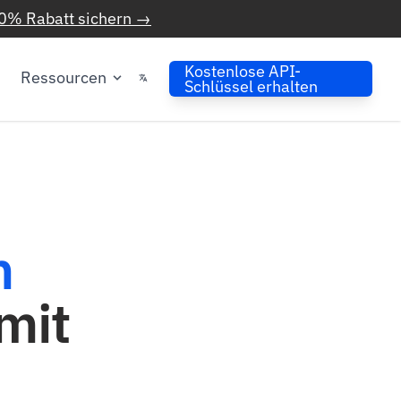
0% Rabatt sichern →
Kostenlose API-
Ressourcen
Schlüssel erhalten
n
mit