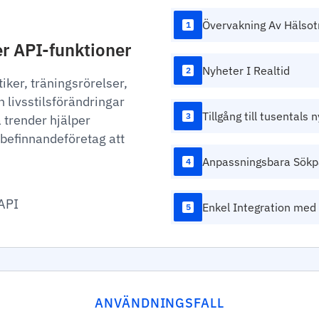
Övervakning Av Hälsot
1
r API-funktioner
Nyheter I Realtid
2
ker, träningsrörelser,
livsstilsförändringar
Tillgång till tusentals 
3
 trender hjälper
befinnandeföretag att
Anpassningsbara Sökp
4
API
Enkel Integration med 
5
ANVÄNDNINGSFALL