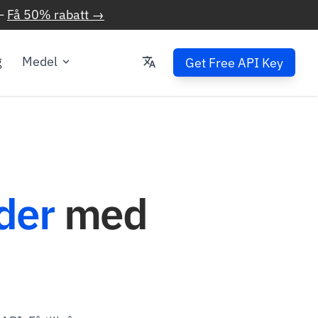
—
Få 50% rabatt →
g
Medel
Get Free API Key
der
med