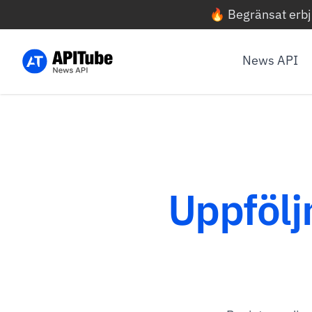
🔥 Begränsat erb
News API
Uppfölj