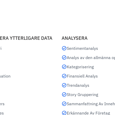
ERA YTTERLIGARE DATA
ANALYSERA
i
Sentimentanalys
Analys av den allmänna o
Kategorisering
sation
Finansiell Analys
Trendanalys
Story Gruppering
ers
Sammanfattning Av Inneh
es
Erkännande Av Företag