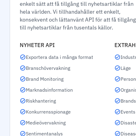
enkelt sätt att få tillgång till nyhetsartiklar från
hela världen. Vi tillhandahåller ett enkelt,
konsekvent och lättanvänt API för att få tillgång
till nyhetsartiklar från tusentals källor.
NYHETER API
EXTRAH
Exportera data i många format
Industr
Branschövervakning
Läge
Brand Monitoring
Person
Marknadsinformation
Organi
Riskhantering
Brands
Konkurrensspionage
Events
Medieövervakning
Disast
Sentimentanalys
Diseas