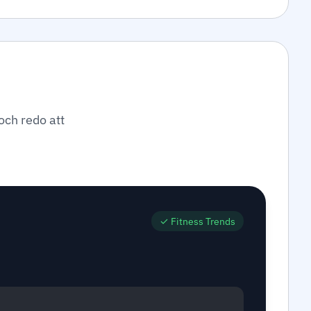
 och redo att
✓
Fitness Trends