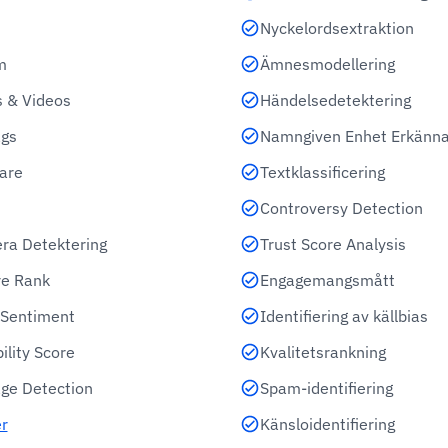
Nyckelordsextraktion
m
Ämnesmodellering
 & Videos
Händelsedetektering
gs
Namngiven Enhet Erkänn
tare
Textklassificering
Controversy Detection
era Detektering
Trust Score Analysis
re Rank
Engagemangsmått
l Sentiment
Identifiering av källbias
ility Score
Kvalitetsrankning
ge Detection
Spam-identifiering
r
Känsloidentifiering