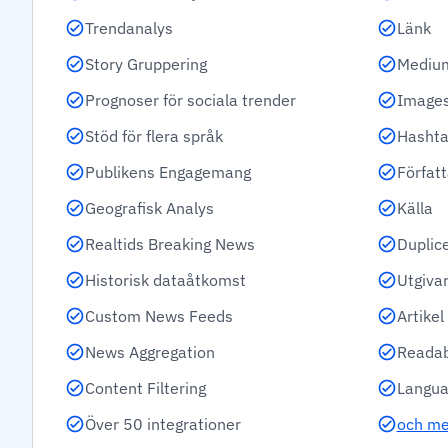
Trendanalys
Länk
Story Gruppering
Mediu
Prognoser för sociala trender
Images
Stöd för flera språk
Hashta
Publikens Engagemang
Förfat
Geografisk Analys
Källa
Realtids Breaking News
Duplic
Historisk dataåtkomst
Utgiva
Custom News Feeds
Artike
News Aggregation
Readab
Content Filtering
Langua
Över 50 integrationer
och me