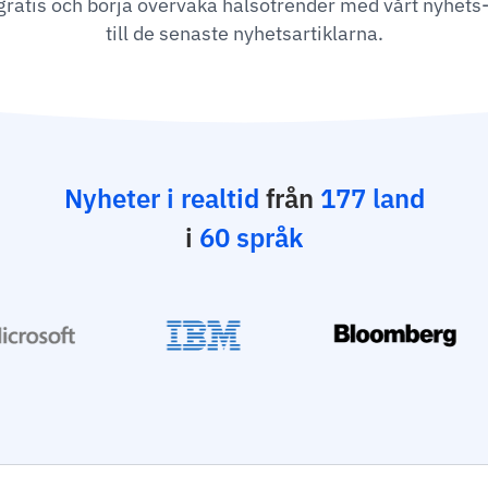
gratis och börja övervaka hälsotrender med vårt nyhets-
till de senaste nyhetsartiklarna.
Nyheter i realtid
från
177 land
i
60 språk