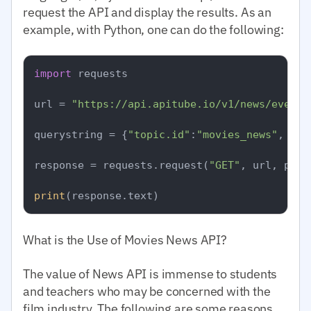
request the API and display the results. As an
example, with Python, one can do the following:
import
 requests

url = 
"https://api.apitube.io/v1/news/everyt
querystring = {
"topic.id"
:
"movies_news"
, 
"pe
response = requests.request(
"GET"
, url, para
print
What is the Use of Movies News API?
The value of News API is immense to students
and teachers who may be concerned with the
film industry. The following are some reasons