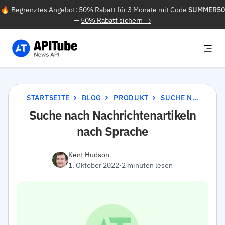
🔥 Begrenztes Angebot: 50% Rabatt für 3 Monate mit Code
SUMMER50
—
50% Rabatt sichern →
STARTSEITE
BLOG
PRODUKT
SUCHE NACH NACHRICHTENARTIKELN NACH SPRACHE
Suche nach Nachrichtenartikeln
nach Sprache
Kent Hudson
1. Oktober 2022
·
2 minuten lesen