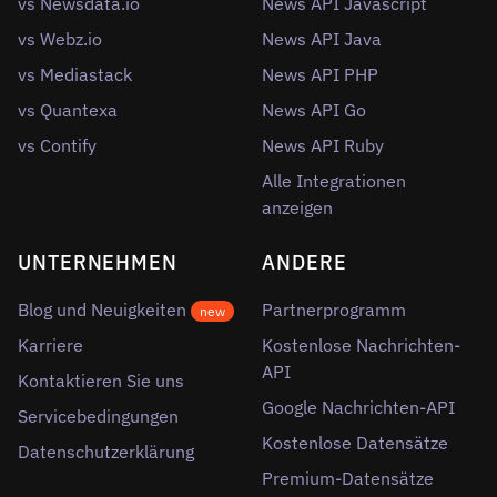
vs Newsdata.io
News API Javascript
vs Webz.io
News API Java
vs Mediastack
News API PHP
vs Quantexa
News API Go
vs Contify
News API Ruby
Alle Integrationen
anzeigen
UNTERNEHMEN
ANDERE
Blog und Neuigkeiten
Partnerprogramm
new
Karriere
Kostenlose Nachrichten-
API
Kontaktieren Sie uns
Google Nachrichten-API
Servicebedingungen
Kostenlose Datensätze
Datenschutzerklärung
Premium-Datensätze