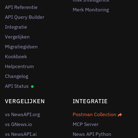
API Referentie
Merk Monitoring
API Query Builder
Integratie
Vergelijken
Migratiegidsen
Kookboek
Helpcentrum
Changelog
API Status
VERGELIJKEN
INTEGRATIE
vs NewsAPI.org
Postman Collection
vs GNews.io
MCP Server
vs NewsAPI.ai
News API Python