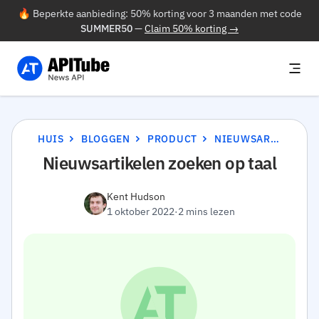
🔥 Beperkte aanbieding: 50% korting voor 3 maanden met code
SUMMER50
—
Claim 50% korting →
HUIS
BLOGGEN
PRODUCT
NIEUWSARTIKELEN ZOEKEN OP TAAL
Nieuwsartikelen zoeken op taal
Kent Hudson
1 oktober 2022
·
2 mins lezen