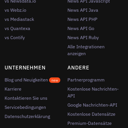
vs Newsdata.io
News API Javascript
vs Webz.io
News API Java
vs Mediastack
News API PHP
vs Quantexa
News API Go
vs Contify
News API Ruby
Alle Integrationen
anzeigen
UNTERNEHMEN
ANDERE
Blog und Neuigkeiten
Partnerprogramm
new
Karriere
Kostenlose Nachrichten-
API
Kontaktieren Sie uns
Google Nachrichten-API
Servicebedingungen
Kostenlose Datensätze
Datenschutzerklärung
Premium-Datensätze