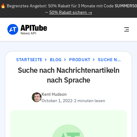
🔥 Begrenztes Angebot: 50% Rabatt für 3 Monate mit Code
SUMMER50
—
50% Rabatt sichern →
STARTSEITE
BLOG
PRODUKT
SUCHE NACH NACHRICHTENARTIKELN NACH SPRACHE
Suche nach Nachrichtenartikeln
nach Sprache
Kent Hudson
October 1, 2022
·
2 minuten lesen