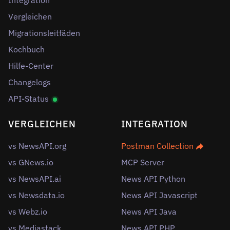
Integration
Vergleichen
Migrationsleitfäden
Kochbuch
Hilfe-Center
Changelogs
API-Status
VERGLEICHEN
INTEGRATION
vs NewsAPI.org
Postman Collection
vs GNews.io
MCP Server
vs NewsAPI.ai
News API Python
vs Newsdata.io
News API Javascript
vs Webz.io
News API Java
vs Mediastack
News API PHP