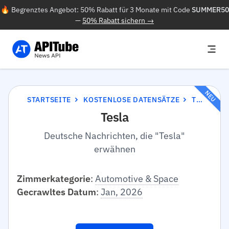
🔥 Begrenztes Angebot: 50% Rabatt für 3 Monate mit Code
SUMMER50
—
50% Rabatt sichern →
NEU
STARTSEITE
KOSTENLOSE DATENSÄTZE
TESLA
Tesla
Deutsche Nachrichten, die "Tesla"
erwähnen
Zimmerkategorie
:
Automotive & Space
Gecrawltes Datum
:
Jan, 2026