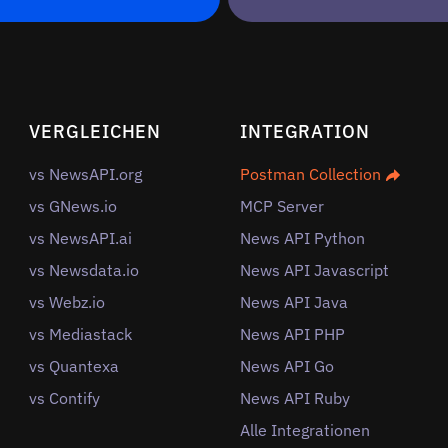
VERGLEICHEN
INTEGRATION
vs NewsAPI.org
Postman Collection
vs GNews.io
MCP Server
vs NewsAPI.ai
News API Python
vs Newsdata.io
News API Javascript
vs Webz.io
News API Java
vs Mediastack
News API PHP
vs Quantexa
News API Go
vs Contify
News API Ruby
Alle Integrationen