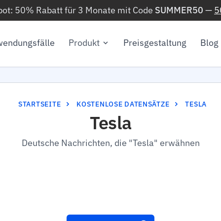
ot: 50% Rabatt für 3 Monate mit Code
SUMMER50
—
5
endungsfälle
Produkt
Preisgestaltung
Blog
STARTSEITE
KOSTENLOSE DATENSÄTZE
TESLA
Tesla
Deutsche Nachrichten, die "Tesla" erwähnen