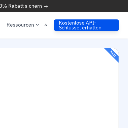
0% Rabatt sichern →
Kostenlose API-
Ressourcen
Schlüssel erhalten
NEU