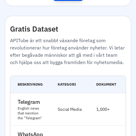
Gratis Dataset
APITube är ett snabbt växande företag som
revolutionerar hur företag använder nyheter. Vi letar
efter begåvade människor att gå med i vårt team
och hjälpa oss att bygga framtiden för nyhetsmedia.
CR
BESKRIVNING
KATEGORI
DOKUMENT
DA
Telegram
Ja
English news
Social Media
1,000+
20
that mention
the "Telegram"
WhatsApp