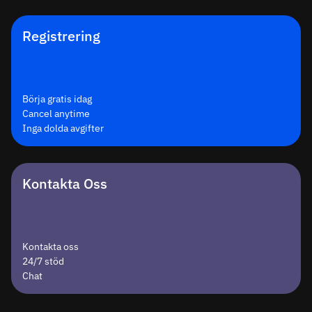
Registrering
Börja gratis idag
Cancel anytime
Inga dolda avgifter
Kontakta Oss
Kontakta oss
24/7 stöd
Chat