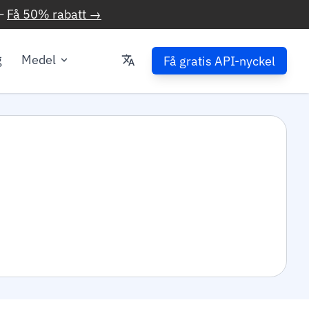
—
Få 50% rabatt →
g
Medel
Få gratis API-nyckel