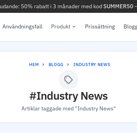
judande: 50% rabatt i 3 månader med kod
SUMMER50
Användningsfall
Produkt
Prissättning
Blog
HEM
BLOGG
INDUSTRY NEWS
#Industry News
Artiklar taggade med "Industry News"