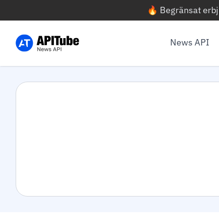
🔥 Begränsat erb
News API