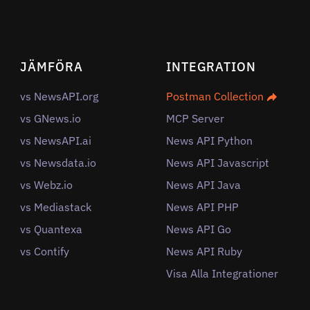
JÄMFÖRA
INTEGRATION
vs NewsAPI.org
Postman Collection
vs GNews.io
MCP Server
vs NewsAPI.ai
News API Python
vs Newsdata.io
News API Javascript
vs Webz.io
News API Java
vs Mediastack
News API PHP
vs Quantexa
News API Go
vs Contify
News API Ruby
Visa Alla Integrationer